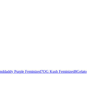
nddaddy Purple Feminized
7
OG Kush Feminized
8
Gelato