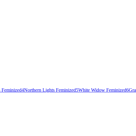
 Feminized
4
Northern Lights Feminized
5
White Widow Feminized
6
Gra