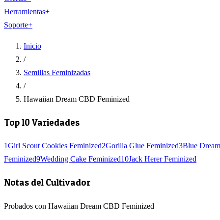
Herramientas
+
Soporte
+
Inicio
/
Semillas Feminizadas
/
Hawaiian Dream CBD Feminized
Top 10 Variedades
1
Girl Scout Cookies Feminized
2
Gorilla Glue Feminized
3
Blue Dream
Feminized
9
Wedding Cake Feminized
10
Jack Herer Feminized
Notas del Cultivador
Probados con Hawaiian Dream CBD Feminized