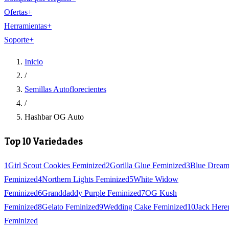
Ofertas
+
Herramientas
+
Soporte
+
Inicio
/
Semillas Autoflorecientes
/
Hashbar OG Auto
Top 10 Variedades
1
Girl Scout Cookies Feminized
2
Gorilla Glue Feminized
3
Blue Drea
Feminized
4
Northern Lights Feminized
5
White Widow
Feminized
6
Granddaddy Purple Feminized
7
OG Kush
Feminized
8
Gelato Feminized
9
Wedding Cake Feminized
10
Jack Here
Feminized