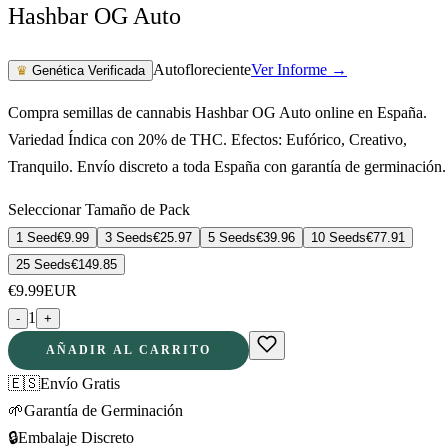
Hashbar OG Auto
Autofloreciente
Ver Informe →
♛
Genética Verificada
Compra semillas de cannabis Hashbar OG Auto online en España.
Variedad Índica con 20% de THC. Efectos: Eufórico, Creativo,
Tranquilo. Envío discreto a toda España con garantía de germinación.
Seleccionar Tamaño de Pack
1 Seed
€
9.99
3 Seeds
€
25.97
5 Seeds
€
39.96
10 Seeds
€
77.91
25 Seeds
€
149.85
€
9.99
EUR
1
-
+
AÑADIR AL CARRITO
🇪🇸
Envío Gratis
🌱
Garantía de Germinación
🔒
Embalaje Discreto