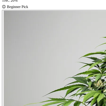
THC
20
%
😊
Beginner Pick