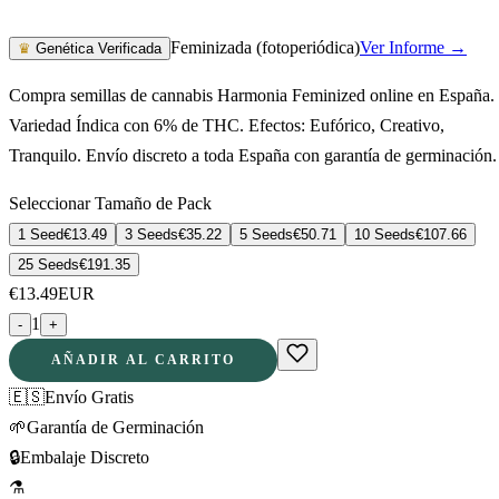
Feminizada (fotoperiódica)
Ver Informe →
♛
Genética Verificada
Compra semillas de cannabis Harmonia Feminized online en España.
Variedad Índica con 6% de THC. Efectos: Eufórico, Creativo,
Tranquilo. Envío discreto a toda España con garantía de germinación.
Seleccionar Tamaño de Pack
1 Seed
€
13.49
3 Seeds
€
35.22
5 Seeds
€
50.71
10 Seeds
€
107.66
25 Seeds
€
191.35
€
13.49
EUR
1
-
+
AÑADIR AL CARRITO
🇪🇸
Envío Gratis
🌱
Garantía de Germinación
🔒
Embalaje Discreto
⚗