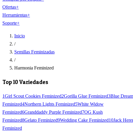
Ofertas
+
Herramientas
+
Soporte
+
Inicio
/
Semillas Feminizadas
/
Harmonia Feminized
Top 10 Variedades
1
Girl Scout Cookies Feminized
2
Gorilla Glue Feminized
3
Blue Drea
Feminized
4
Northern Lights Feminized
5
White Widow
Feminized
6
Granddaddy Purple Feminized
7
OG Kush
Feminized
8
Gelato Feminized
9
Wedding Cake Feminized
10
Jack Here
Feminized