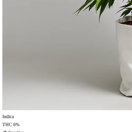
Indica
THC
6
%