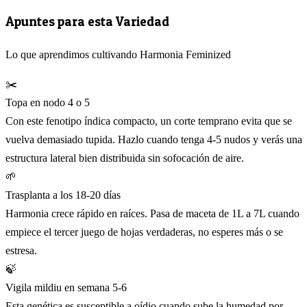
Apuntes para esta Variedad
Lo que aprendimos cultivando Harmonia Feminized
✂️
Topa en nodo 4 o 5
Con este fenotipo índica compacto, un corte temprano evita que se
vuelva demasiado tupida. Hazlo cuando tenga 4-5 nudos y verás una
estructura lateral bien distribuida sin sofocación de aire.
🌱
Trasplanta a los 18-20 días
Harmonia crece rápido en raíces. Pasa de maceta de 1L a 7L cuando
empiece el tercer juego de hojas verdaderas, no esperes más o se
estresa.
🍃
Vigila mildiu en semana 5-6
Esta genética es susceptible a oídio cuando sube la humedad por