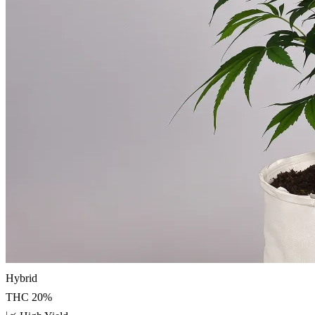
Hybrid
THC
20
%