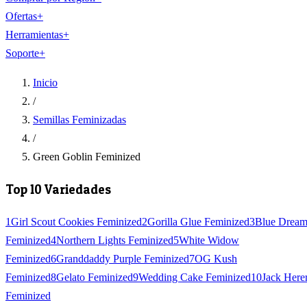
Ofertas
+
Herramientas
+
Soporte
+
Inicio
/
Semillas Feminizadas
/
Green Goblin Feminized
Top 10 Variedades
1
Girl Scout Cookies Feminized
2
Gorilla Glue Feminized
3
Blue Drea
Feminized
4
Northern Lights Feminized
5
White Widow
Feminized
6
Granddaddy Purple Feminized
7
OG Kush
Feminized
8
Gelato Feminized
9
Wedding Cake Feminized
10
Jack Here
Feminized