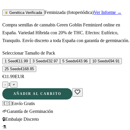
Feminizada (fotoperiódica)
Ver Informe →
♛
Genética Verificada
Compra semillas de cannabis Green Goblin Feminized online en
España. Variedad Híbrida con 20% de THC. Efectos: Eufórico,
Tranquilo. Envío discreto a toda España con garantía de germinación.
Seleccionar Tamaño de Pack
1 Seed
€
11.99
3 Seeds
€
32.97
5 Seeds
€
43.96
10 Seeds
€
94.91
25 Seeds
€
168.85
€
11.99
EUR
1
-
+
AÑADIR AL CARRITO
🇪🇸
Envío Gratis
🌱
Garantía de Germinación
🔒
Embalaje Discreto
⚗