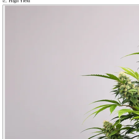
📈
High Yield