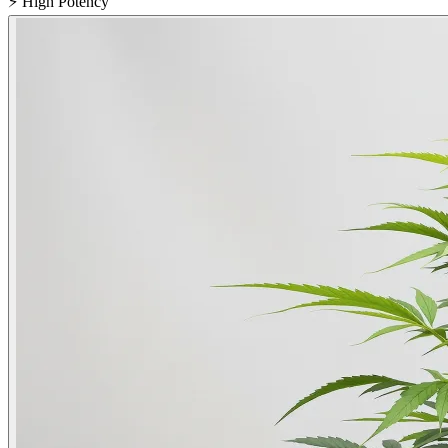
⚡
High Potency