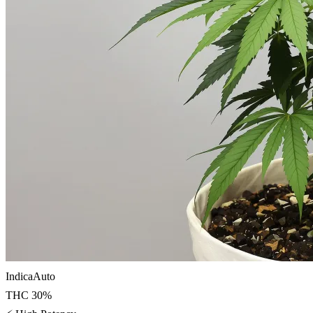
Indica
Auto
THC
30
%