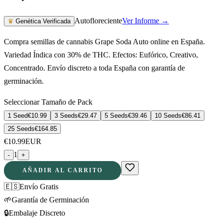
Autofloreciente
Ver Informe →
♛
Genética Verificada
Compra semillas de cannabis Grape Soda Auto online en España.
Variedad Índica con 30% de THC. Efectos: Eufórico, Creativo,
Concentrado. Envío discreto a toda España con garantía de
germinación.
Seleccionar Tamaño de Pack
1 Seed
€
10.99
3 Seeds
€
29.47
5 Seeds
€
39.46
10 Seeds
€
86.41
25 Seeds
€
164.85
€
10.99
EUR
1
-
+
AÑADIR AL CARRITO
🇪🇸
Envío Gratis
🌱
Garantía de Germinación
🔒
Embalaje Discreto