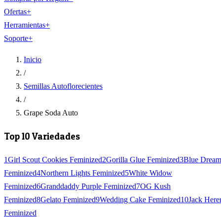
Ofertas
+
Herramientas
+
Soporte
+
Inicio
/
Semillas Autoflorecientes
/
Grape Soda Auto
Top 10 Variedades
1
Girl Scout Cookies Feminized
2
Gorilla Glue Feminized
3
Blue Drea
Feminized
4
Northern Lights Feminized
5
White Widow
Feminized
6
Granddaddy Purple Feminized
7
OG Kush
Feminized
8
Gelato Feminized
9
Wedding Cake Feminized
10
Jack Here
Feminized