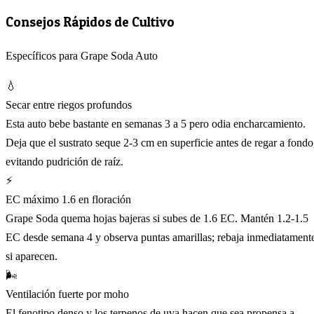
Consejos Rápidos de Cultivo
Específicos para Grape Soda Auto
💧
Secar entre riegos profundos
Esta auto bebe bastante en semanas 3 a 5 pero odia encharcamiento.
Deja que el sustrato seque 2-3 cm en superficie antes de regar a fondo
evitando pudrición de raíz.
⚡
EC máximo 1.6 en floración
Grape Soda quema hojas bajeras si subes de 1.6 EC. Mantén 1.2-1.5
EC desde semana 4 y observa puntas amarillas; rebaja inmediatament
si aparecen.
🌬️
Ventilación fuerte por moho
El fenotipo denso y los terpenos de uva hacen que sea propensa a