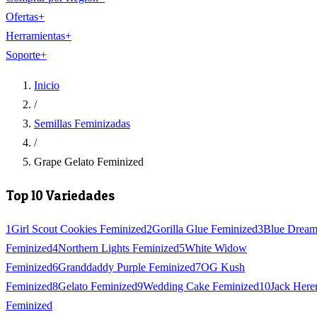
Ofertas
+
Herramientas
+
Soporte
+
Inicio
/
Semillas Feminizadas
/
Grape Gelato Feminized
Top 10 Variedades
1
Girl Scout Cookies Feminized
2
Gorilla Glue Feminized
3
Blue Drea
Feminized
4
Northern Lights Feminized
5
White Widow
Feminized
6
Granddaddy Purple Feminized
7
OG Kush
Feminized
8
Gelato Feminized
9
Wedding Cake Feminized
10
Jack Here
Feminized