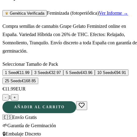
Feminizada (fotoperiódica)
Ver Informe →
♛
Genética Verificada
Compra semillas de cannabis Grape Gelato Feminized online en
España. Variedad Híbrida con 26% de THC. Efectos: Relajado,
Somnoliento, Tranquilo. Envío discreto a toda España con garantía de
germinación.
Seleccionar Tamaño de Pack
1 Seed
€
11.99
3 Seeds
€
32.97
5 Seeds
€
43.96
10 Seeds
€
94.91
25 Seeds
€
168.85
€
11.99
EUR
1
-
+
AÑADIR AL CARRITO
🇪🇸
Envío Gratis
🌱
Garantía de Germinación
🔒
Embalaje Discreto