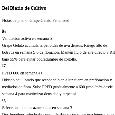
Del Diario de Cultivo
Notas de pheno, Grape Gelato Feminized
🌬️
Ventilación activa en semana 5
Grape Gelato acumula terpenoides de uva densos. Riesgo alto de
botrytis en semana 5-6 de floración. Mantén flujo de aire directo y R
bajo 55% para evitar podredumbre de cogollo.
💡
PPFD 600 en semana 4+
Híbrido equilibrado que responde bien a luz fuerte en prefloración y
mediados de flora. Sube PPFD gradualmente a 600 µmol/m²/s desde
semana 4 para maximizar densidad y terpenol.
🔍
Selecciona phenos azucarados en semana 3
Dos fenotipos principales: uno más denso con sabor uva intensa, otro