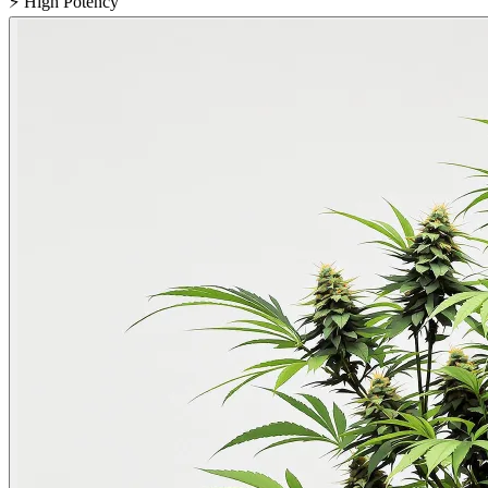
⚡
High Potency