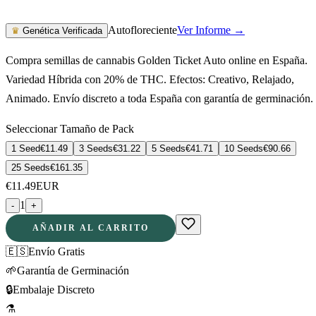
Autofloreciente
Ver Informe →
♛
Genética Verificada
Compra semillas de cannabis Golden Ticket Auto online en España.
Variedad Híbrida con 20% de THC. Efectos: Creativo, Relajado,
Animado. Envío discreto a toda España con garantía de germinación.
Seleccionar Tamaño de Pack
1 Seed
€
11.49
3 Seeds
€
31.22
5 Seeds
€
41.71
10 Seeds
€
90.66
25 Seeds
€
161.35
€
11.49
EUR
1
-
+
AÑADIR AL CARRITO
🇪🇸
Envío Gratis
🌱
Garantía de Germinación
🔒
Embalaje Discreto
⚗