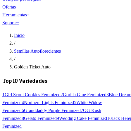
Ofertas
+
Herramientas
+
Soporte
+
Inicio
/
Semillas Autoflorecientes
/
Golden Ticket Auto
Top 10 Variedades
1
Girl Scout Cookies Feminized
2
Gorilla Glue Feminized
3
Blue Drea
Feminized
4
Northern Lights Feminized
5
White Widow
Feminized
6
Granddaddy Purple Feminized
7
OG Kush
Feminized
8
Gelato Feminized
9
Wedding Cake Feminized
10
Jack Here
Feminized