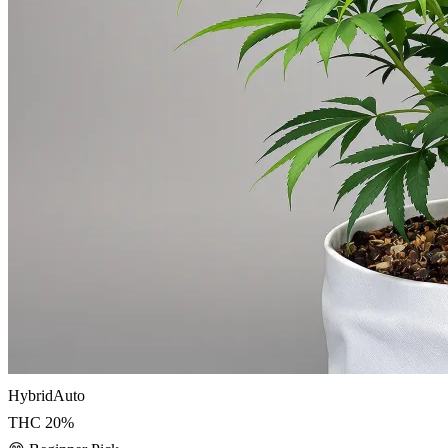
Hybrid
Auto
THC
20
%