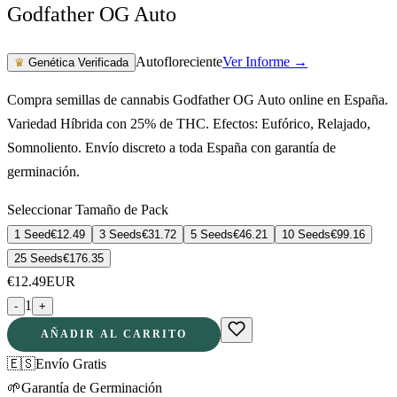
Godfather OG Auto
Autofloreciente
Ver Informe →
♛
Genética Verificada
Compra semillas de cannabis Godfather OG Auto online en España.
Variedad Híbrida con 25% de THC. Efectos: Eufórico, Relajado,
Somnoliento. Envío discreto a toda España con garantía de
germinación.
Seleccionar Tamaño de Pack
1 Seed
€
12.49
3 Seeds
€
31.72
5 Seeds
€
46.21
10 Seeds
€
99.16
25 Seeds
€
176.35
€
12.49
EUR
1
-
+
AÑADIR AL CARRITO
🇪🇸
Envío Gratis
🌱
Garantía de Germinación