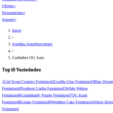
Ofertas
+
Herramientas
+
Soporte
+
Inicio
/
Semillas Autoflorecientes
/
Godfather OG Auto
Top 10 Variedades
1
Girl Scout Cookies Feminized
2
Gorilla Glue Feminized
3
Blue Drea
Feminized
4
Northern Lights Feminized
5
White Widow
Feminized
6
Granddaddy Purple Feminized
7
OG Kush
Feminized
8
Gelato Feminized
9
Wedding Cake Feminized
10
Jack Here
Feminized