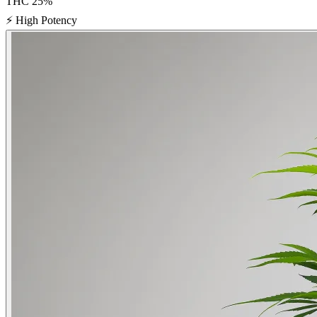
THC
25
%
⚡
High Potency