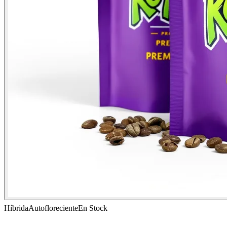
Híbrida
Autofloreciente
En Stock