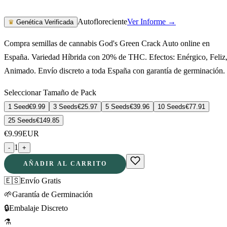
Autofloreciente
Ver Informe →
♛
Genética Verificada
Compra semillas de cannabis God's Green Crack Auto online en
España. Variedad Híbrida con 20% de THC. Efectos: Enérgico, Feliz
Animado. Envío discreto a toda España con garantía de germinación.
Seleccionar Tamaño de Pack
1 Seed
€
9.99
3 Seeds
€
25.97
5 Seeds
€
39.96
10 Seeds
€
77.91
25 Seeds
€
149.85
€
9.99
EUR
1
-
+
AÑADIR AL CARRITO
🇪🇸
Envío Gratis
🌱
Garantía de Germinación
🔒
Embalaje Discreto
⚗