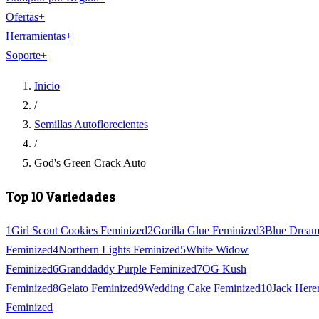
Ofertas
+
Herramientas
+
Soporte
+
Inicio
/
Semillas Autoflorecientes
/
God's Green Crack Auto
Top 10 Variedades
1
Girl Scout Cookies Feminized
2
Gorilla Glue Feminized
3
Blue Drea
Feminized
4
Northern Lights Feminized
5
White Widow
Feminized
6
Granddaddy Purple Feminized
7
OG Kush
Feminized
8
Gelato Feminized
9
Wedding Cake Feminized
10
Jack Here
Feminized