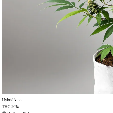
Hybrid
Auto
THC
20
%