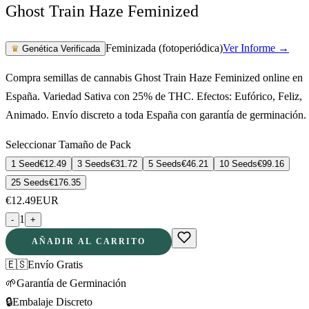
Ghost Train Haze Feminized
Feminizada (fotoperiódica)
Ver Informe →
♛
Genética Verificada
Compra semillas de cannabis Ghost Train Haze Feminized online en
España. Variedad Sativa con 25% de THC. Efectos: Eufórico, Feliz,
Animado. Envío discreto a toda España con garantía de germinación.
Seleccionar Tamaño de Pack
1 Seed
€
12.49
3 Seeds
€
31.72
5 Seeds
€
46.21
10 Seeds
€
99.16
25 Seeds
€
176.35
€
12.49
EUR
1
-
+
AÑADIR AL CARRITO
🇪🇸
Envío Gratis
🌱
Garantía de Germinación
🔒
Embalaje Discreto