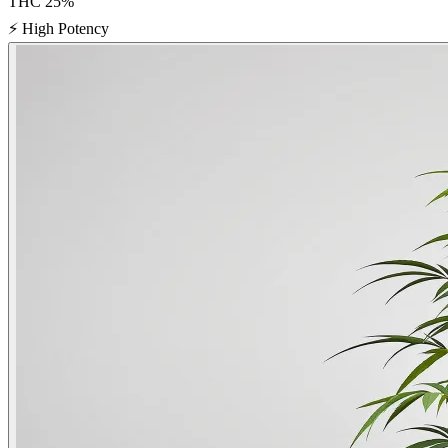
THC
25
%
⚡
High Potency