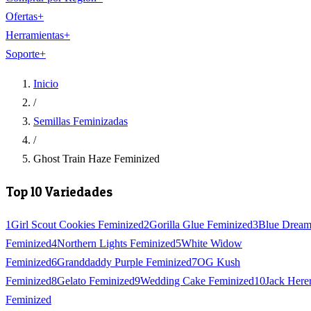
Ofertas
+
Herramientas
+
Soporte
+
Inicio
/
Semillas Feminizadas
/
Ghost Train Haze Feminized
Top 10 Variedades
1
Girl Scout Cookies Feminized
2
Gorilla Glue Feminized
3
Blue Drea
Feminized
4
Northern Lights Feminized
5
White Widow
Feminized
6
Granddaddy Purple Feminized
7
OG Kush
Feminized
8
Gelato Feminized
9
Wedding Cake Feminized
10
Jack Here
Feminized