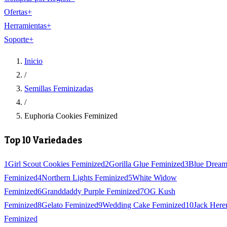
Ofertas
+
Herramientas
+
Soporte
+
Inicio
/
Semillas Feminizadas
/
Euphoria Cookies Feminized
Top 10 Variedades
1
Girl Scout Cookies Feminized
2
Gorilla Glue Feminized
3
Blue Drea
Feminized
4
Northern Lights Feminized
5
White Widow
Feminized
6
Granddaddy Purple Feminized
7
OG Kush
Feminized
8
Gelato Feminized
9
Wedding Cake Feminized
10
Jack Here
Feminized