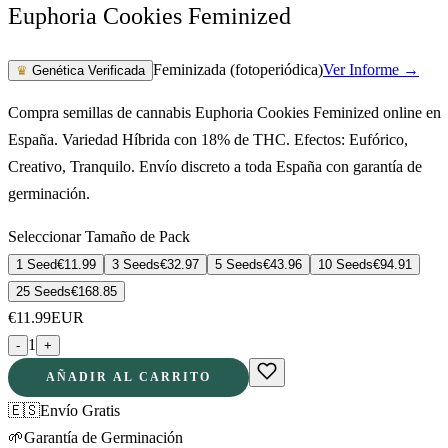
Euphoria Cookies Feminized
Feminizada (fotoperiódica)
Ver Informe →
♛
Genética Verificada
Compra semillas de cannabis Euphoria Cookies Feminized online en
España. Variedad Híbrida con 18% de THC. Efectos: Eufórico,
Creativo, Tranquilo. Envío discreto a toda España con garantía de
germinación.
Seleccionar Tamaño de Pack
1 Seed
€
11.99
3 Seeds
€
32.97
5 Seeds
€
43.96
10 Seeds
€
94.91
25 Seeds
€
168.85
€
11.99
EUR
1
-
+
AÑADIR AL CARRITO
🇪🇸
Envío Gratis
🌱
Garantía de Germinación