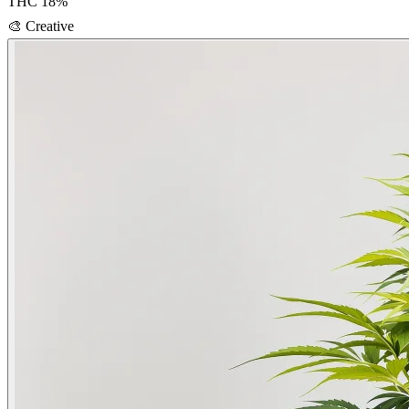
THC
18
%
🎨
Creative