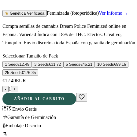
Feminizada (fotoperiódica)
Ver Informe →
♛
Genética Verificada
Compra semillas de cannabis Dream Police Feminized online en
España. Variedad Índica con 18% de THC. Efectos: Creativo,
Tranquilo. Envío discreto a toda España con garantía de germinación.
Seleccionar Tamaño de Pack
1 Seed
€
12.49
3 Seeds
€
31.72
5 Seeds
€
46.21
10 Seeds
€
99.16
25 Seeds
€
176.35
€
12.49
EUR
1
-
+
AÑADIR AL CARRITO
🇪🇸
Envío Gratis
🌱
Garantía de Germinación
🔒
Embalaje Discreto
⚗