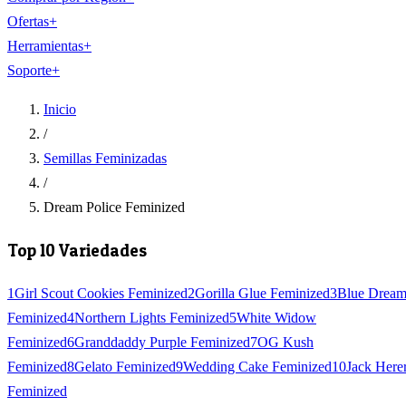
Ofertas
+
Herramientas
+
Soporte
+
Inicio
/
Semillas Feminizadas
/
Dream Police Feminized
Top 10 Variedades
1
Girl Scout Cookies Feminized
2
Gorilla Glue Feminized
3
Blue Drea
Feminized
4
Northern Lights Feminized
5
White Widow
Feminized
6
Granddaddy Purple Feminized
7
OG Kush
Feminized
8
Gelato Feminized
9
Wedding Cake Feminized
10
Jack Here
Feminized