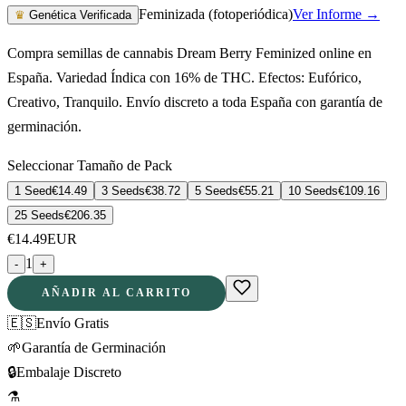
Feminizada (fotoperiódica)
Ver Informe →
♛
Genética Verificada
Compra semillas de cannabis Dream Berry Feminized online en
España. Variedad Índica con 16% de THC. Efectos: Eufórico,
Creativo, Tranquilo. Envío discreto a toda España con garantía de
germinación.
Seleccionar Tamaño de Pack
1 Seed
€
14.49
3 Seeds
€
38.72
5 Seeds
€
55.21
10 Seeds
€
109.16
25 Seeds
€
206.35
€
14.49
EUR
1
-
+
AÑADIR AL CARRITO
🇪🇸
Envío Gratis
🌱
Garantía de Germinación
🔒
Embalaje Discreto
⚗