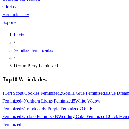
Ofertas
+
Herramientas
+
Soporte
+
Inicio
/
Semillas Feminizadas
/
Dream Berry Feminized
Top 10 Variedades
1
Girl Scout Cookies Feminized
2
Gorilla Glue Feminized
3
Blue Drea
Feminized
4
Northern Lights Feminized
5
White Widow
Feminized
6
Granddaddy Purple Feminized
7
OG Kush
Feminized
8
Gelato Feminized
9
Wedding Cake Feminized
10
Jack Here
Feminized