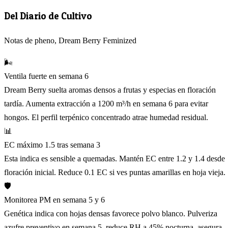
Del Diario de Cultivo
Notas de pheno, Dream Berry Feminized
🌬️
Ventila fuerte en semana 6
Dream Berry suelta aromas densos a frutas y especias en floración
tardía. Aumenta extracción a 1200 m³/h en semana 6 para evitar
hongos. El perfil terpénico concentrado atrae humedad residual.
📊
EC máximo 1.5 tras semana 3
Esta indica es sensible a quemadas. Mantén EC entre 1.2 y 1.4 desde
floración inicial. Reduce 0.1 EC si ves puntas amarillas en hoja vieja.
🛡️
Monitorea PM en semana 5 y 6
Genética indica con hojas densas favorece polvo blanco. Pulveriza
azufre preventivo en semana 5, reduce RH a 45% nocturna, asegura