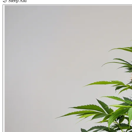
🌙
Sleep Aid