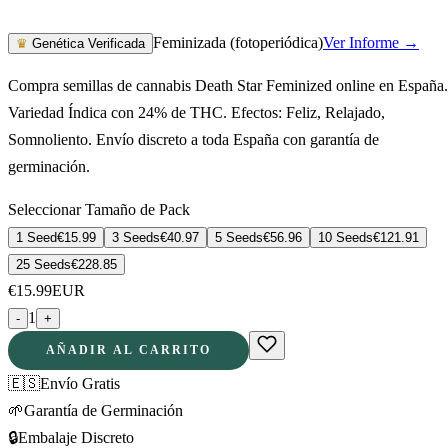
Feminizada (fotoperiódica)
Ver Informe →
♛
Genética Verificada
Compra semillas de cannabis Death Star Feminized online en España.
Variedad Índica con 24% de THC. Efectos: Feliz, Relajado,
Somnoliento. Envío discreto a toda España con garantía de
germinación.
Seleccionar Tamaño de Pack
1 Seed
€
15.99
3 Seeds
€
40.97
5 Seeds
€
56.96
10 Seeds
€
121.91
25 Seeds
€
228.85
€
15.99
EUR
1
-
+
AÑADIR AL CARRITO
🇪🇸
Envío Gratis
🌱
Garantía de Germinación
🔒
Embalaje Discreto