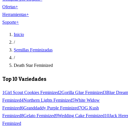
Ofertas
+
Herramientas
+
Soporte
+
Inicio
/
Semillas Feminizadas
/
Death Star Feminized
Top 10 Variedades
1
Girl Scout Cookies Feminized
2
Gorilla Glue Feminized
3
Blue Drea
Feminized
4
Northern Lights Feminized
5
White Widow
Feminized
6
Granddaddy Purple Feminized
7
OG Kush
Feminized
8
Gelato Feminized
9
Wedding Cake Feminized
10
Jack Here
Feminized