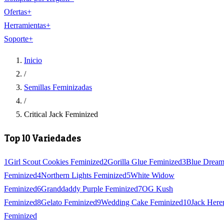
Ofertas
+
Herramientas
+
Soporte
+
Inicio
/
Semillas Feminizadas
/
Critical Jack Feminized
Top 10 Variedades
1
Girl Scout Cookies Feminized
2
Gorilla Glue Feminized
3
Blue Drea
Feminized
4
Northern Lights Feminized
5
White Widow
Feminized
6
Granddaddy Purple Feminized
7
OG Kush
Feminized
8
Gelato Feminized
9
Wedding Cake Feminized
10
Jack Here
Feminized