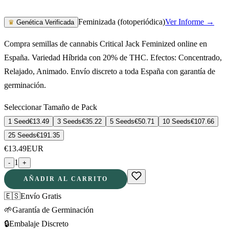
Feminizada (fotoperiódica)
Ver Informe →
♛
Genética Verificada
Compra semillas de cannabis Critical Jack Feminized online en
España. Variedad Híbrida con 20% de THC. Efectos: Concentrado,
Relajado, Animado. Envío discreto a toda España con garantía de
germinación.
Seleccionar Tamaño de Pack
1 Seed
€
13.49
3 Seeds
€
35.22
5 Seeds
€
50.71
10 Seeds
€
107.66
25 Seeds
€
191.35
€
13.49
EUR
1
-
+
AÑADIR AL CARRITO
🇪🇸
Envío Gratis
🌱
Garantía de Germinación
🔒
Embalaje Discreto