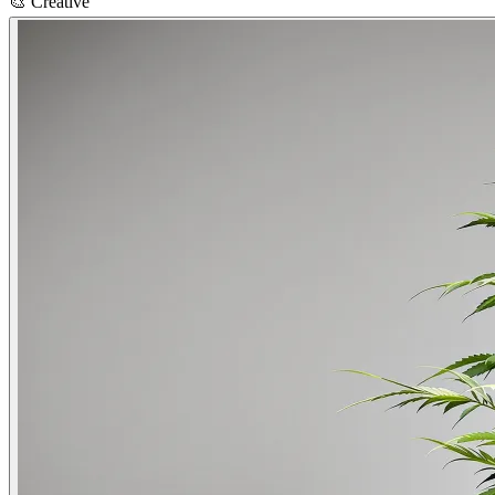
🎨
Creative