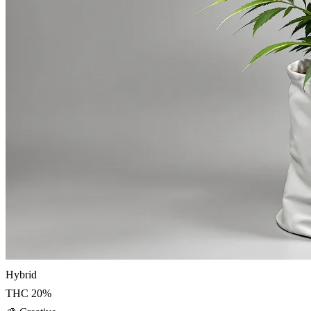
Hybrid
THC
20
%