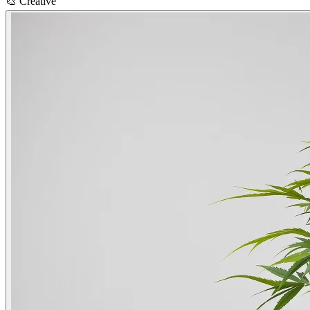
🎨
Creative