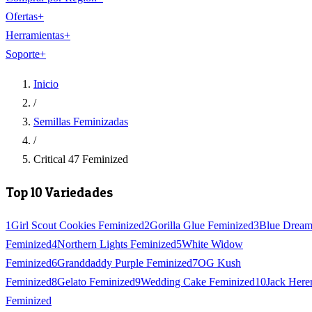
Ofertas
+
Herramientas
+
Soporte
+
Inicio
/
Semillas Feminizadas
/
Critical 47 Feminized
Top 10 Variedades
1
Girl Scout Cookies Feminized
2
Gorilla Glue Feminized
3
Blue Drea
Feminized
4
Northern Lights Feminized
5
White Widow
Feminized
6
Granddaddy Purple Feminized
7
OG Kush
Feminized
8
Gelato Feminized
9
Wedding Cake Feminized
10
Jack Here
Feminized