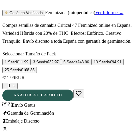
Feminizada (fotoperiódica)
Ver Informe →
♛
Genética Verificada
Compra semillas de cannabis Critical 47 Feminized online en España.
Variedad Híbrida con 20% de THC. Efectos: Eufórico, Creativo,
Tranquilo. Envío discreto a toda España con garantía de germinación.
Seleccionar Tamaño de Pack
1 Seed
€
11.99
3 Seeds
€
32.97
5 Seeds
€
43.96
10 Seeds
€
94.91
25 Seeds
€
168.85
€
11.99
EUR
1
-
+
AÑADIR AL CARRITO
🇪🇸
Envío Gratis
🌱
Garantía de Germinación
🔒
Embalaje Discreto
⚗