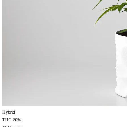
Hybrid
THC
20
%