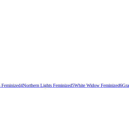
 Feminized
4
Northern Lights Feminized
5
White Widow Feminized
6
Gra