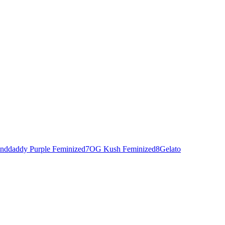
nddaddy Purple Feminized
7
OG Kush Feminized
8
Gelato