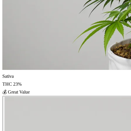
Sativa
THC
23
%
💰
Great Value