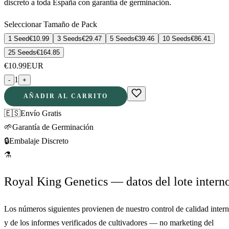
discreto a toda España con garantía de germinación.
Seleccionar Tamaño de Pack
1 Seed
€
10.99
3 Seeds
€
29.47
5 Seeds
€
39.46
10 Seeds
€
86.41
25 Seeds
€
164.85
€
10.99
EUR
1
-
+
AÑADIR AL CARRITO
🇪🇸
Envío Gratis
🌱
Garantía de Germinación
🔒
Embalaje Discreto
⚗
Royal King Genetics — datos del lote intern
Los números siguientes provienen de nuestro control de calidad inter
y de los informes verificados de cultivadores — no marketing del