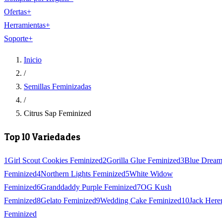
Ofertas
+
Herramientas
+
Soporte
+
Inicio
/
Semillas Feminizadas
/
Citrus Sap Feminized
Top 10 Variedades
1
Girl Scout Cookies Feminized
2
Gorilla Glue Feminized
3
Blue Drea
Feminized
4
Northern Lights Feminized
5
White Widow
Feminized
6
Granddaddy Purple Feminized
7
OG Kush
Feminized
8
Gelato Feminized
9
Wedding Cake Feminized
10
Jack Here
Feminized