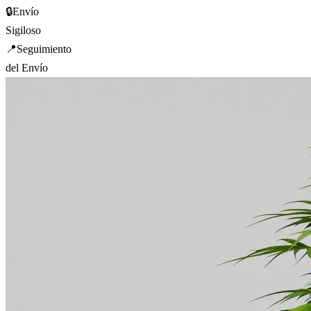
🔒
Envío
Sigiloso
📍
Seguimiento
del Envío