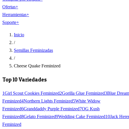
Ofertas
+
Herramientas
+
Soporte
+
Inicio
/
Semillas Feminizadas
/
Cheese Quake Feminized
Top 10 Variedades
1
Girl Scout Cookies Feminized
2
Gorilla Glue Feminized
3
Blue Drea
Feminized
4
Northern Lights Feminized
5
White Widow
Feminized
6
Granddaddy Purple Feminized
7
OG Kush
Feminized
8
Gelato Feminized
9
Wedding Cake Feminized
10
Jack Here
Feminized