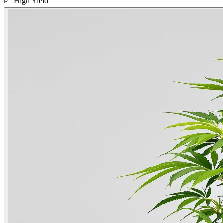
📈
High Yield