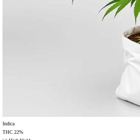
Indica
THC
22
%