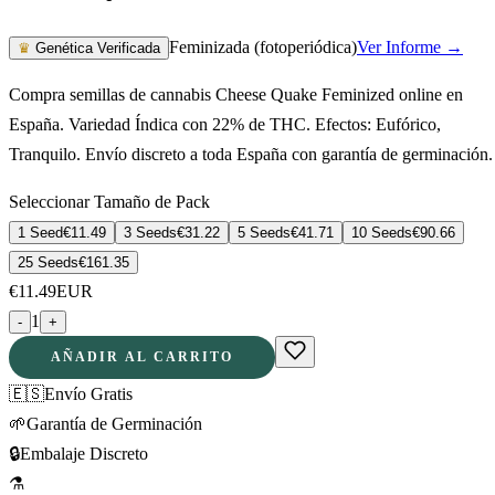
Feminizada (fotoperiódica)
Ver Informe →
♛
Genética Verificada
Compra semillas de cannabis Cheese Quake Feminized online en
España. Variedad Índica con 22% de THC. Efectos: Eufórico,
Tranquilo. Envío discreto a toda España con garantía de germinación.
Seleccionar Tamaño de Pack
1 Seed
€
11.49
3 Seeds
€
31.22
5 Seeds
€
41.71
10 Seeds
€
90.66
25 Seeds
€
161.35
€
11.49
EUR
1
-
+
AÑADIR AL CARRITO
🇪🇸
Envío Gratis
🌱
Garantía de Germinación
🔒
Embalaje Discreto
⚗