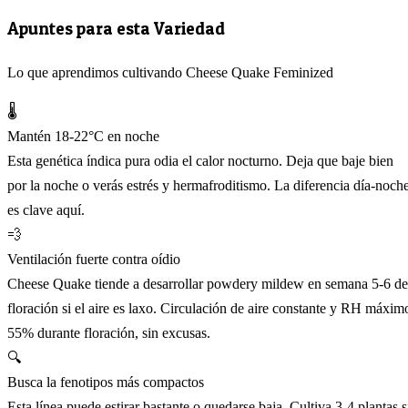
Apuntes para esta Variedad
Lo que aprendimos cultivando Cheese Quake Feminized
🌡️
Mantén 18-22°C en noche
Esta genética índica pura odia el calor nocturno. Deja que baje bien
por la noche o verás estrés y hermafroditismo. La diferencia día-noch
es clave aquí.
💨
Ventilación fuerte contra oídio
Cheese Quake tiende a desarrollar powdery mildew en semana 5-6 de
floración si el aire es laxo. Circulación de aire constante y RH máxim
55% durante floración, sin excusas.
🔍
Busca la fenotipos más compactos
Esta línea puede estirar bastante o quedarse baja. Cultiva 3-4 plantas s