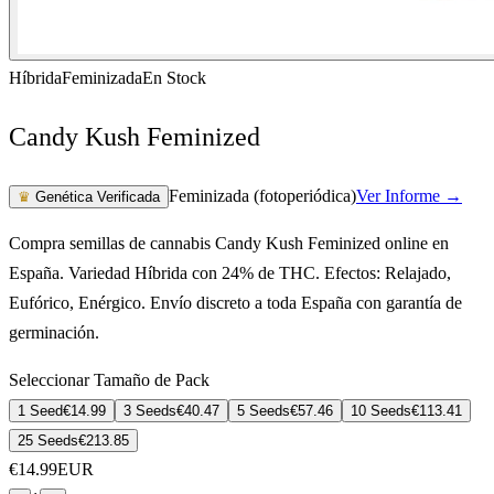
Híbrida
Feminizada
En Stock
Candy Kush Feminized
Feminizada (fotoperiódica)
Ver Informe →
♛
Genética Verificada
Compra semillas de cannabis Candy Kush Feminized online en
España. Variedad Híbrida con 24% de THC. Efectos: Relajado,
Eufórico, Enérgico. Envío discreto a toda España con garantía de
germinación.
Seleccionar Tamaño de Pack
1 Seed
€
14.99
3 Seeds
€
40.47
5 Seeds
€
57.46
10 Seeds
€
113.41
25 Seeds
€
213.85
€
14.99
EUR