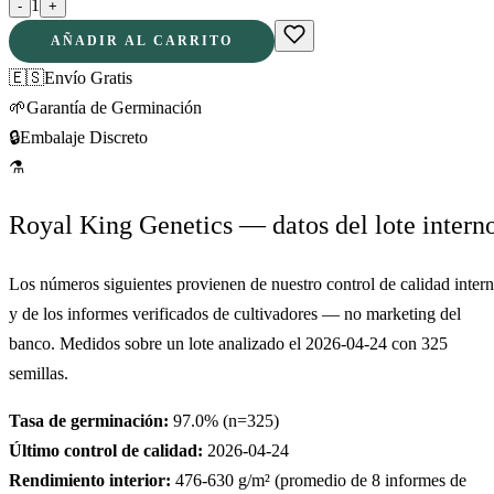
1
-
+
AÑADIR AL CARRITO
🇪🇸
Envío Gratis
🌱
Garantía de Germinación
🔒
Embalaje Discreto
⚗
Royal King Genetics — datos del lote intern
Los números siguientes provienen de nuestro control de calidad inter
y de los informes verificados de cultivadores — no marketing del
banco. Medidos sobre un lote analizado el
2026-04-24
con
325
semillas.
Tasa de germinación:
97.0
% (n=
325
)
Último control de calidad:
2026-04-24
Rendimiento interior:
476-630
g/m² (promedio de
8
informes de