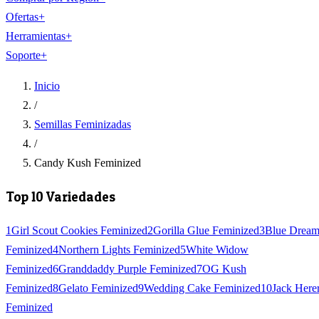
Ofertas
+
Herramientas
+
Soporte
+
Inicio
/
Semillas Feminizadas
/
Candy Kush Feminized
Top 10 Variedades
1
Girl Scout Cookies Feminized
2
Gorilla Glue Feminized
3
Blue Drea
Feminized
4
Northern Lights Feminized
5
White Widow
Feminized
6
Granddaddy Purple Feminized
7
OG Kush
Feminized
8
Gelato Feminized
9
Wedding Cake Feminized
10
Jack Here
Feminized