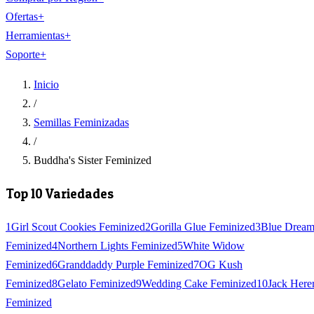
Ofertas
+
Herramientas
+
Soporte
+
Inicio
/
Semillas Feminizadas
/
Buddha's Sister Feminized
Top 10 Variedades
1
Girl Scout Cookies Feminized
2
Gorilla Glue Feminized
3
Blue Drea
Feminized
4
Northern Lights Feminized
5
White Widow
Feminized
6
Granddaddy Purple Feminized
7
OG Kush
Feminized
8
Gelato Feminized
9
Wedding Cake Feminized
10
Jack Here
Feminized