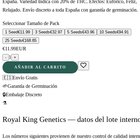
España. Variedad Índica con 20% de THC. Efectos: Eufórico, Feliz,
Relajado. Envío discreto a toda España con garantía de germinación.
Seleccionar Tamaño de Pack
1 Seed
€
11.99
3 Seeds
€
32.97
5 Seeds
€
43.96
10 Seeds
€
94.91
25 Seeds
€
168.85
€
11.99
EUR
1
-
+
AÑADIR AL CARRITO
🇪🇸
Envío Gratis
🌱
Garantía de Germinación
🔒
Embalaje Discreto
⚗
Royal King Genetics — datos del lote intern
Los números siguientes provienen de nuestro control de calidad inter