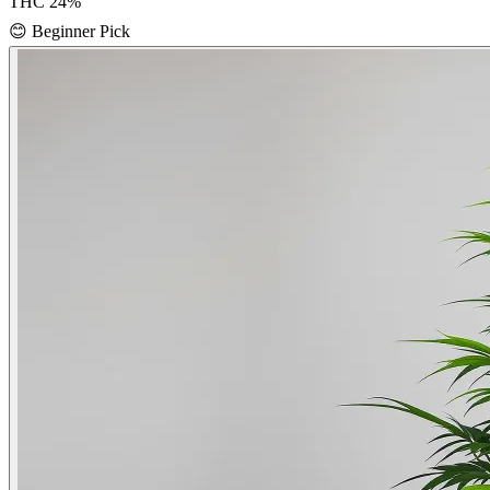
THC
24
%
😊
Beginner Pick