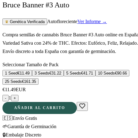
Bruce Banner #3 Auto
Autofloreciente
Ver Informe →
♛
Genética Verificada
Compra semillas de cannabis Bruce Banner #3 Auto online en España
Variedad Sativa con 24% de THC. Efectos: Eufórico, Feliz, Relajado.
Envío discreto a toda España con garantía de germinación.
Seleccionar Tamaño de Pack
1 Seed
€
11.49
3 Seeds
€
31.22
5 Seeds
€
41.71
10 Seeds
€
90.66
25 Seeds
€
161.35
€
11.49
EUR
1
-
+
AÑADIR AL CARRITO
🇪🇸
Envío Gratis
🌱
Garantía de Germinación
🔒
Embalaje Discreto