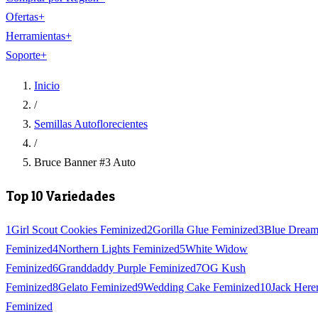
Ofertas
+
Herramientas
+
Soporte
+
Inicio
/
Semillas Autoflorecientes
/
Bruce Banner #3 Auto
Top 10 Variedades
1
Girl Scout Cookies Feminized
2
Gorilla Glue Feminized
3
Blue Drea
Feminized
4
Northern Lights Feminized
5
White Widow
Feminized
6
Granddaddy Purple Feminized
7
OG Kush
Feminized
8
Gelato Feminized
9
Wedding Cake Feminized
10
Jack Here
Feminized