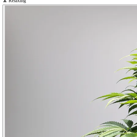
🧘
Relaxing