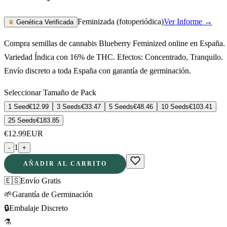
Feminizada (fotoperiódica)
Ver Informe →
♛
Genética Verificada
Compra semillas de cannabis Blueberry Feminized online en España.
Variedad Índica con 16% de THC. Efectos: Concentrado, Tranquilo.
Envío discreto a toda España con garantía de germinación.
Seleccionar Tamaño de Pack
1 Seed
€
12.99
3 Seeds
€
33.47
5 Seeds
€
48.46
10 Seeds
€
103.41
25 Seeds
€
183.85
€
12.99
EUR
1
-
+
AÑADIR AL CARRITO
🇪🇸
Envío Gratis
🌱
Garantía de Germinación
🔒
Embalaje Discreto
⚗