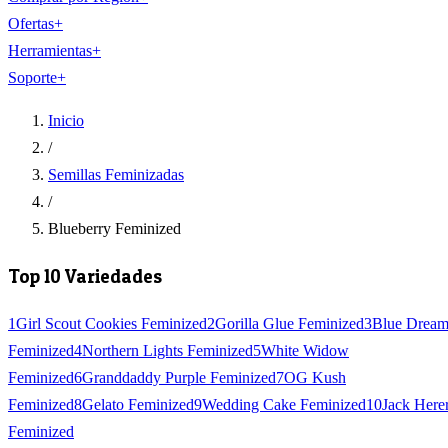
Ofertas
+
Herramientas
+
Soporte
+
Inicio
/
Semillas Feminizadas
/
Blueberry Feminized
Top 10 Variedades
1
Girl Scout Cookies Feminized
2
Gorilla Glue Feminized
3
Blue Drea
Feminized
4
Northern Lights Feminized
5
White Widow
Feminized
6
Granddaddy Purple Feminized
7
OG Kush
Feminized
8
Gelato Feminized
9
Wedding Cake Feminized
10
Jack Here
Feminized