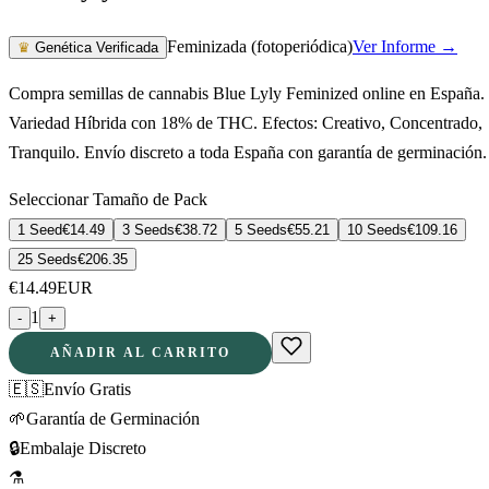
Feminizada (fotoperiódica)
Ver Informe →
♛
Genética Verificada
Compra semillas de cannabis Blue Lyly Feminized online en España.
Variedad Híbrida con 18% de THC. Efectos: Creativo, Concentrado,
Tranquilo. Envío discreto a toda España con garantía de germinación.
Seleccionar Tamaño de Pack
1 Seed
€
14.49
3 Seeds
€
38.72
5 Seeds
€
55.21
10 Seeds
€
109.16
25 Seeds
€
206.35
€
14.49
EUR
1
-
+
AÑADIR AL CARRITO
🇪🇸
Envío Gratis
🌱
Garantía de Germinación
🔒
Embalaje Discreto
⚗