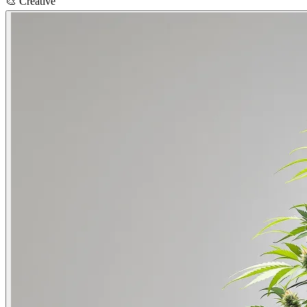
🎨
Creative