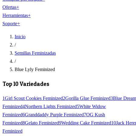
Ofertas
+
Herramientas
+
Soporte
+
Inicio
/
Semillas Feminizadas
/
Blue Lyly Feminized
Top 10 Variedades
1
Girl Scout Cookies Feminized
2
Gorilla Glue Feminized
3
Blue Drea
Feminized
4
Northern Lights Feminized
5
White Widow
Feminized
6
Granddaddy Purple Feminized
7
OG Kush
Feminized
8
Gelato Feminized
9
Wedding Cake Feminized
10
Jack Here
Feminized