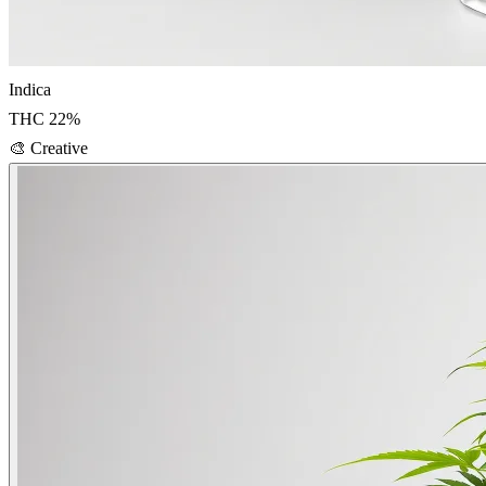
Indica
THC
22
%
🎨
Creative