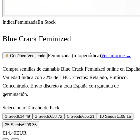
Indica
Feminizada
En Stock
Blue Crack Feminized
Feminizada (fotoperiódica)
Ver Informe →
♛
Genética Verificada
Compra semillas de cannabis Blue Crack Feminized online en España
Variedad Índica con 22% de THC. Efectos: Relajado, Eufórico,
Concentrado. Envío discreto a toda España con garantía de
germinación.
Seleccionar Tamaño de Pack
1 Seed
€
14.49
3 Seeds
€
38.72
5 Seeds
€
55.21
10 Seeds
€
109.16
25 Seeds
€
206.35
€
14.49
EUR