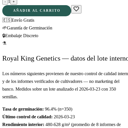
1
-
+
AÑADIR AL CARRITO
🇪🇸
Envío Gratis
🌱
Garantía de Germinación
🔒
Embalaje Discreto
⚗
Royal King Genetics — datos del lote intern
Los números siguientes provienen de nuestro control de calidad inter
y de los informes verificados de cultivadores — no marketing del
banco. Medidos sobre un lote analizado el
2026-03-23
con
350
semillas.
Tasa de germinación:
96.4
% (n=
350
)
Último control de calidad:
2026-03-23
Rendimiento interior:
480-628
g/m² (promedio de
8
informes de