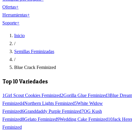
Ofertas
+
Herramientas
+
Soporte
+
Inicio
/
Semillas Feminizadas
/
Blue Crack Feminized
Top 10 Variedades
1
Girl Scout Cookies Feminized
2
Gorilla Glue Feminized
3
Blue Drea
Feminized
4
Northern Lights Feminized
5
White Widow
Feminized
6
Granddaddy Purple Feminized
7
OG Kush
Feminized
8
Gelato Feminized
9
Wedding Cake Feminized
10
Jack Here
Feminized