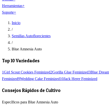
Herramientas
+
Soporte
+
Inicio
/
Semillas Autoflorecientes
/
Blue Amnesia Auto
Top 10 Variedades
1
Girl Scout Cookies Feminized
2
Gorilla Glue Feminized
3
Blue Dream
Feminized
9
Wedding Cake Feminized
10
Jack Herer Feminized
Consejos Rápidos de Cultivo
Específicos para Blue Amnesia Auto