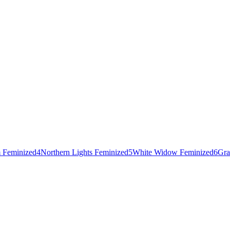
 Feminized
4
Northern Lights Feminized
5
White Widow Feminized
6
Gra