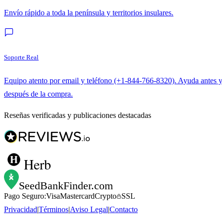
Envío rápido a toda la península y territorios insulares.
Soporte Real
Equipo atento por email y teléfono (+1-844-766-8320). Ayuda antes 
después de la compra.
Reseñas verificadas y publicaciones destacadas
Herb
SeedBankFinder
.com
Pago Seguro:
Visa
Mastercard
Crypto
SSL
Privacidad
|
Términos
|
Aviso Legal
|
Contacto