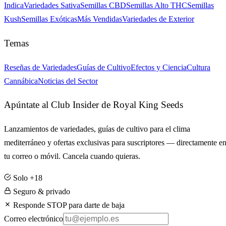
Indica
Variedades Sativa
Semillas CBD
Semillas Alto THC
Semillas
Kush
Semillas Exóticas
Más Vendidas
Variedades de Exterior
Temas
Reseñas de Variedades
Guías de Cultivo
Efectos y Ciencia
Cultura
Cannábica
Noticias del Sector
Apúntate al Club Insider de Royal King Seeds
Lanzamientos de variedades, guías de cultivo para el clima
mediterráneo y ofertas exclusivas para suscriptores — directamente e
tu correo o móvil. Cancela cuando quieras.
Solo +18
Seguro & privado
Responde STOP para darte de baja
Correo electrónico