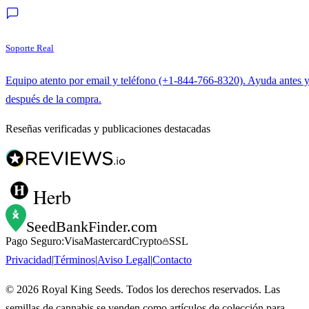
Soporte Real
Equipo atento por email y teléfono (+1-844-766-8320). Ayuda antes 
después de la compra.
Reseñas verificadas y publicaciones destacadas
Herb
SeedBankFinder
.com
Pago Seguro:
Visa
Mastercard
Crypto
SSL
Privacidad
|
Términos
|
Aviso Legal
|
Contacto
©
2026
Royal King Seeds. Todos los derechos reservados. Las
semillas de cannabis se venden como artículos de colección para