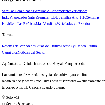
Semillas Feminizadas
Semillas Autoflorecientes
Variedades
Indica
Variedades Sativa
Semillas CBD
Semillas Alto THC
Semillas
Kush
Semillas Exóticas
Más Vendidas
Variedades de Exterior
Temas
Reseñas de Variedades
Guías de Cultivo
Efectos y Ciencia
Cultura
Cannábica
Noticias del Sector
Apúntate al Club Insider de Royal King Seeds
Lanzamientos de variedades, guías de cultivo para el clima
mediterráneo y ofertas exclusivas para suscriptores — directamente e
tu correo o móvil. Cancela cuando quieras.
Solo +18
Seguro & privado