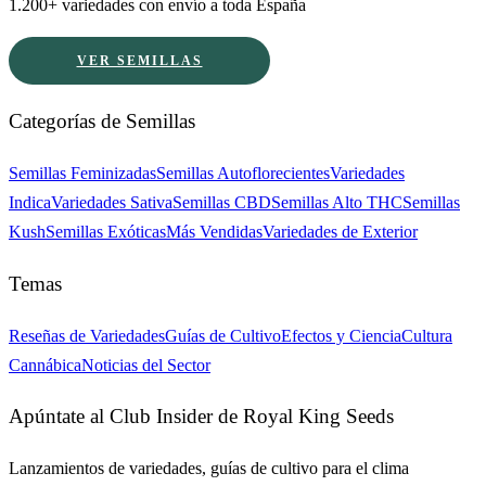
1.200+ variedades con envío a toda España
VER SEMILLAS
Categorías de Semillas
Semillas Feminizadas
Semillas Autoflorecientes
Variedades
Indica
Variedades Sativa
Semillas CBD
Semillas Alto THC
Semillas
Kush
Semillas Exóticas
Más Vendidas
Variedades de Exterior
Temas
Reseñas de Variedades
Guías de Cultivo
Efectos y Ciencia
Cultura
Cannábica
Noticias del Sector
Apúntate al Club Insider de Royal King Seeds
Lanzamientos de variedades, guías de cultivo para el clima