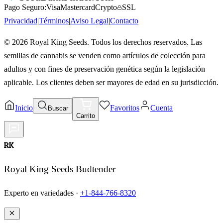
Pago Seguro:
Visa
Mastercard
Crypto
SSL
Privacidad
|
Términos
|
Aviso Legal
|
Contacto
©
2026
Royal King Seeds. Todos los derechos reservados. Las
semillas de cannabis se venden como artículos de colección para
adultos y con fines de preservación genética según la legislación
aplicable. Los clientes deben ser mayores de edad en su jurisdicción.
Inicio
Favoritos
Cuenta
Buscar
Carrito
RK
Royal King Seeds Budtender
Experto en variedades ·
+1-844-766-8320