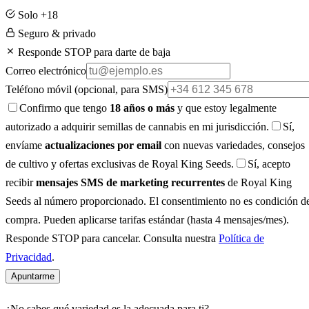
Solo +18
Seguro & privado
Responde STOP para darte de baja
Correo electrónico
Teléfono móvil
(opcional, para SMS)
Confirmo que tengo
18 años o más
y que estoy legalmente
autorizado a adquirir semillas de cannabis en mi jurisdicción.
Sí,
envíame
actualizaciones por email
con nuevas variedades, consejos
de cultivo y ofertas exclusivas de Royal King Seeds.
Sí, acepto
recibir
mensajes SMS de marketing recurrentes
de Royal King
Seeds al número proporcionado. El consentimiento no es condición d
compra. Pueden aplicarse tarifas estándar (hasta 4 mensajes/mes).
Responde STOP para cancelar. Consulta nuestra
Política de
Privacidad
.
Apuntarme
¿No sabes qué variedad es la adecuada para ti?