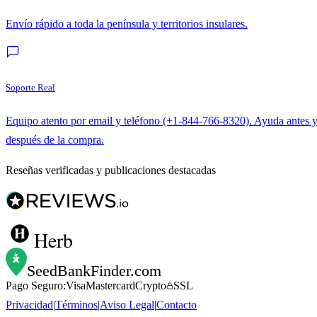
Envío rápido a toda la península y territorios insulares.
Soporte Real
Equipo atento por email y teléfono (+1-844-766-8320). Ayuda antes 
después de la compra.
Reseñas verificadas y publicaciones destacadas
Herb
SeedBankFinder
.com
Pago Seguro:
Visa
Mastercard
Crypto
SSL
Privacidad
|
Términos
|
Aviso Legal
|
Contacto