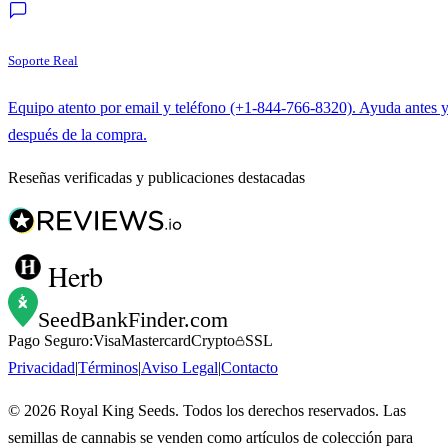
Soporte Real
Equipo atento por email y teléfono (+1-844-766-8320). Ayuda antes 
después de la compra.
Reseñas verificadas y publicaciones destacadas
Herb
SeedBankFinder
.com
Pago Seguro:
Visa
Mastercard
Crypto
SSL
Privacidad
|
Términos
|
Aviso Legal
|
Contacto
©
2026
Royal King Seeds. Todos los derechos reservados. Las
semillas de cannabis se venden como artículos de colección para