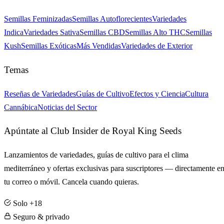
Semillas Feminizadas
Semillas Autoflorecientes
Variedades
Indica
Variedades Sativa
Semillas CBD
Semillas Alto THC
Semillas
Kush
Semillas Exóticas
Más Vendidas
Variedades de Exterior
Temas
Reseñas de Variedades
Guías de Cultivo
Efectos y Ciencia
Cultura
Cannábica
Noticias del Sector
Apúntate al Club Insider de Royal King Seeds
Lanzamientos de variedades, guías de cultivo para el clima
mediterráneo y ofertas exclusivas para suscriptores — directamente e
tu correo o móvil. Cancela cuando quieras.
Solo +18
Seguro & privado