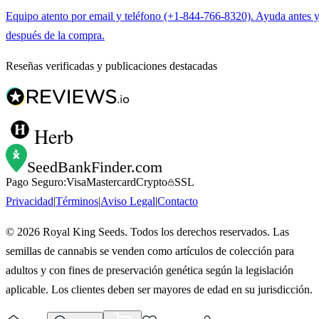
Equipo atento por email y teléfono (+1-844-766-8320). Ayuda antes 
después de la compra.
Reseñas verificadas y publicaciones destacadas
Herb
SeedBankFinder
.com
Pago Seguro:
Visa
Mastercard
Crypto
SSL
Privacidad
|
Términos
|
Aviso Legal
|
Contacto
©
2026
Royal King Seeds. Todos los derechos reservados. Las
semillas de cannabis se venden como artículos de colección para
adultos y con fines de preservación genética según la legislación
aplicable. Los clientes deben ser mayores de edad en su jurisdicción.