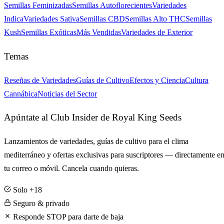
Semillas Feminizadas
Semillas Autoflorecientes
Variedades
Indica
Variedades Sativa
Semillas CBD
Semillas Alto THC
Semillas
Kush
Semillas Exóticas
Más Vendidas
Variedades de Exterior
Temas
Reseñas de Variedades
Guías de Cultivo
Efectos y Ciencia
Cultura
Cannábica
Noticias del Sector
Apúntate al Club Insider de Royal King Seeds
Lanzamientos de variedades, guías de cultivo para el clima
mediterráneo y ofertas exclusivas para suscriptores — directamente e
tu correo o móvil. Cancela cuando quieras.
Solo +18
Seguro & privado
Responde STOP para darte de baja