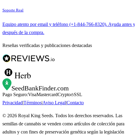
Soporte Real
Equipo atento por email y teléfono (+1-844-766-8320). Ayuda antes 
después de la compra.
Reseñas verificadas y publicaciones destacadas
Herb
SeedBankFinder
.com
Pago Seguro:
Visa
Mastercard
Crypto
SSL
Privacidad
|
Términos
|
Aviso Legal
|
Contacto
©
2026
Royal King Seeds. Todos los derechos reservados. Las
semillas de cannabis se venden como artículos de colección para
adultos y con fines de preservación genética según la legislación