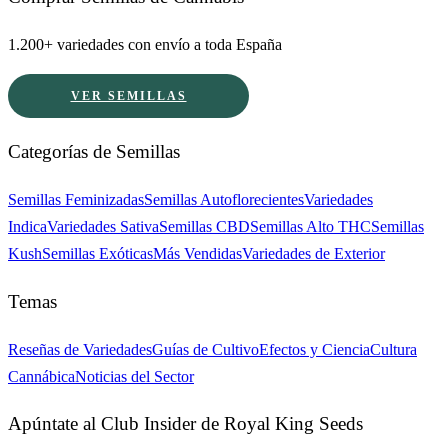
1.200+ variedades con envío a toda España
VER SEMILLAS
Categorías de Semillas
Semillas Feminizadas
Semillas Autoflorecientes
Variedades
Indica
Variedades Sativa
Semillas CBD
Semillas Alto THC
Semillas
Kush
Semillas Exóticas
Más Vendidas
Variedades de Exterior
Temas
Reseñas de Variedades
Guías de Cultivo
Efectos y Ciencia
Cultura
Cannábica
Noticias del Sector
Apúntate al Club Insider de Royal King Seeds