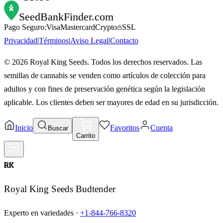
SeedBankFinder
.com
Pago Seguro:
Visa
Mastercard
Crypto
SSL
Privacidad
|
Términos
|
Aviso Legal
|
Contacto
©
2026
Royal King Seeds. Todos los derechos reservados. Las
semillas de cannabis se venden como artículos de colección para
adultos y con fines de preservación genética según la legislación
aplicable. Los clientes deben ser mayores de edad en su jurisdicción.
Inicio
Favoritos
Cuenta
Buscar
Carrito
RK
Royal King Seeds Budtender
Experto en variedades ·
+1-844-766-8320