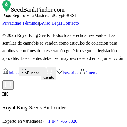
SeedBankFinder
.com
Pago Seguro:
Visa
Mastercard
Crypto
SSL
Privacidad
|
Términos
|
Aviso Legal
|
Contacto
©
2026
Royal King Seeds. Todos los derechos reservados. Las
semillas de cannabis se venden como artículos de colección para
adultos y con fines de preservación genética según la legislación
aplicable. Los clientes deben ser mayores de edad en su jurisdicción.
Inicio
Favoritos
Cuenta
Buscar
Carrito
RK
Royal King Seeds Budtender
Experto en variedades ·
+1-844-766-8320