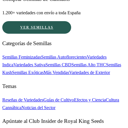
1.200+ variedades con envío a toda España
VER SEMILLAS
Categorías de Semillas
Semillas Feminizadas
Semillas Autoflorecientes
Variedades
Indica
Variedades Sativa
Semillas CBD
Semillas Alto THC
Semillas
Kush
Semillas Exóticas
Más Vendidas
Variedades de Exterior
Temas
Reseñas de Variedades
Guías de Cultivo
Efectos y Ciencia
Cultura
Cannábica
Noticias del Sector
Apúntate al Club Insider de Royal King Seeds