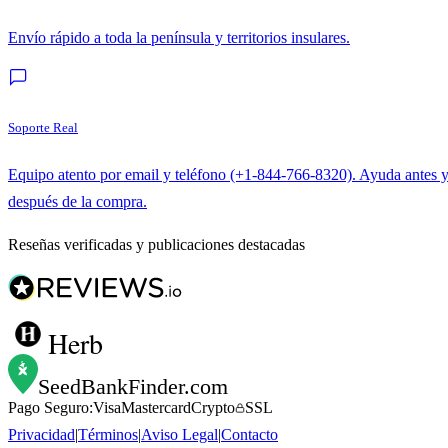
Envío rápido a toda la península y territorios insulares.
Soporte Real
Equipo atento por email y teléfono (+1-844-766-8320). Ayuda antes 
después de la compra.
Reseñas verificadas y publicaciones destacadas
Herb
SeedBankFinder
.com
Pago Seguro:
Visa
Mastercard
Crypto
SSL
Privacidad
|
Términos
|
Aviso Legal
|
Contacto