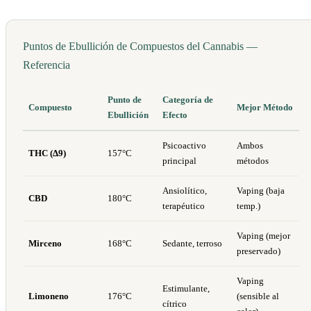
Puntos de Ebullición de Compuestos del Cannabis —
Referencia
Punto de
Categoría de
Compuesto
Mejor Método
Ebullición
Efecto
Psicoactivo
Ambos
THC (Δ9)
157°C
principal
métodos
Ansiolítico,
Vaping (baja
CBD
180°C
terapéutico
temp.)
Vaping (mejor
Mirceno
168°C
Sedante, terroso
preservado)
Vaping
Estimulante,
Limoneno
176°C
(sensible al
cítrico