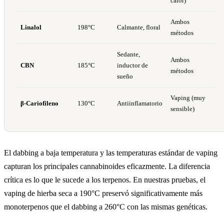
calor)
Ambos
Linalol
198°C
Calmante, floral
métodos
Sedante,
Ambos
CBN
185°C
inductor de
métodos
sueño
Vaping (muy
β-Cariofileno
130°C
Antiinflamatorio
sensible)
El dabbing a baja temperatura y las temperaturas estándar de vaping
capturan los principales cannabinoides eficazmente. La diferencia
crítica es lo que le sucede a los terpenos. En nuestras pruebas, el
vaping de hierba seca a 190°C preservó significativamente más
monoterpenos que el dabbing a 260°C con las mismas genéticas.