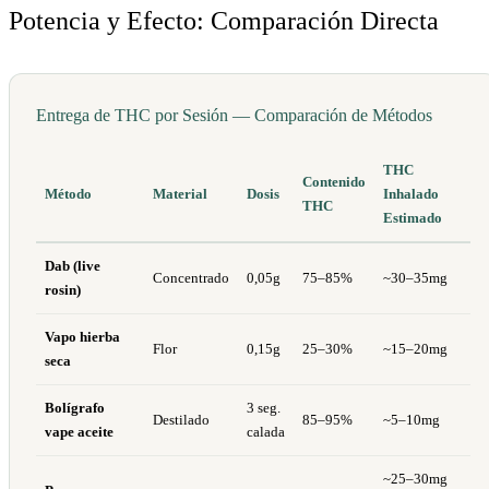
Potencia y Efecto: Comparación Directa
Entrega de THC por Sesión — Comparación de Métodos
THC
Contenido
Método
Material
Dosis
Inhalado
THC
Estimado
Dab (live
Concentrado
0,05g
75–85%
~30–35mg
rosin)
Vapo hierba
Flor
0,15g
25–30%
~15–20mg
seca
Bolígrafo
3 seg.
Destilado
85–95%
~5–10mg
vape aceite
calada
~25–30mg