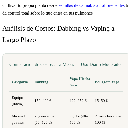
Cultivar tu propia planta desde
semillas de cannabis autoflorecientes
t
da control total sobre lo que entra en tus pulmones.
Análisis de Costos: Dabbing vs Vaping a
Largo Plazo
Comparación de Costos a 12 Meses — Uso Diario Moderado
Vapo Hierba
Categoría
Dabbing
Bolígrafo Vape
Seca
Equipo
150–400 €
100–350 €
15–50 €
(inicio)
Material
2g concentrado
7g flor (40–
2 cartuchos (60–
por mes
(60–120 €)
100 €)
100 €)