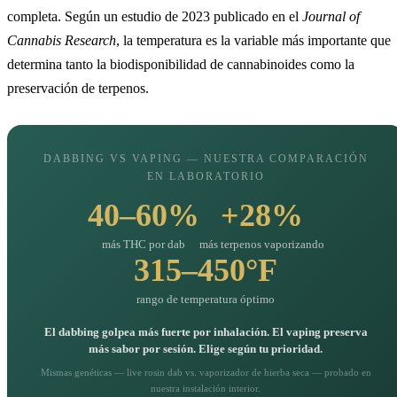
completa. Según un estudio de 2023 publicado en el
Journal of
Cannabis Research
, la temperatura es la variable más importante que
determina tanto la biodisponibilidad de cannabinoides como la
preservación de terpenos.
DABBING VS VAPING — NUESTRA COMPARACIÓN
EN LABORATORIO
40–60%
+28%
más THC por dab
más terpenos vaporizando
315–450°F
rango de temperatura óptimo
El dabbing golpea más fuerte por inhalación. El vaping preserva
más sabor por sesión. Elige según tu prioridad.
Mismas genéticas — live rosin dab vs. vaporizador de hierba seca — probado en
nuestra instalación interior.