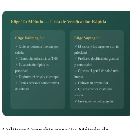
Elige Tu Método — Lista de Verificación Rápida
Elige Dabbing Si:
Elige Vaping Si:
✓ Quieres potencia máxima por
✓ El sabor y los terpenos son tu
calada
prioridad
✓ Tienes alta tolerancia al THC
✓ Prefieres dosificación gradual
✓ La aparición rápida es
y controlable
prioridad
✓ Quieres el perfil de salud más
✓ Disfrutas el ritual y el equipo
limpio
✓ Tienes acceso a concentrados
✓ Cultivas tu propia flor
de calidad
✓ Quieres menor costo por
sesión
✓ Eres nuevo en el cannabis
Cultivar Cannabis para Tu Método de