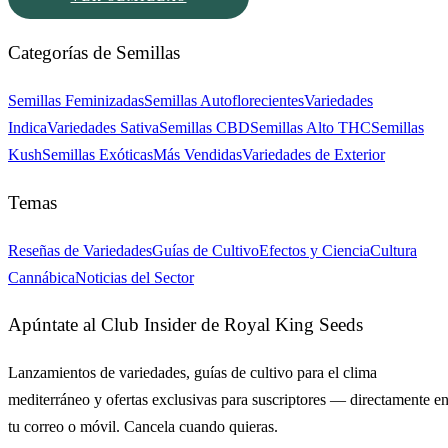
Categorías de Semillas
Semillas Feminizadas
Semillas Autoflorecientes
Variedades
Indica
Variedades Sativa
Semillas CBD
Semillas Alto THC
Semillas
Kush
Semillas Exóticas
Más Vendidas
Variedades de Exterior
Temas
Reseñas de Variedades
Guías de Cultivo
Efectos y Ciencia
Cultura
Cannábica
Noticias del Sector
Apúntate al Club Insider de Royal King Seeds
Lanzamientos de variedades, guías de cultivo para el clima
mediterráneo y ofertas exclusivas para suscriptores — directamente e
tu correo o móvil. Cancela cuando quieras.