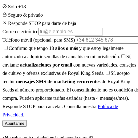
Solo +18
Seguro & privado
Responde STOP para darte de baja
Correo electrónico
Teléfono móvil
(opcional, para SMS)
Confirmo que tengo
18 años o más
y que estoy legalmente
autorizado a adquirir semillas de cannabis en mi jurisdicción.
Sí,
envíame
actualizaciones por email
con nuevas variedades, consejos
de cultivo y ofertas exclusivas de Royal King Seeds.
Sí, acepto
recibir
mensajes SMS de marketing recurrentes
de Royal King
Seeds al número proporcionado. El consentimiento no es condición d
compra. Pueden aplicarse tarifas estándar (hasta 4 mensajes/mes).
Responde STOP para cancelar. Consulta nuestra
Política de
Privacidad
.
Apuntarme
¿No sabes qué variedad es la adecuada para ti?