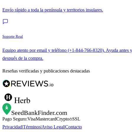
Envío rápido a toda la península y territorios insulares.
Soporte Real
Equipo atento por email y teléfono (+1-844-766-8320). Ayuda antes 
después de la compra.
Reseñas verificadas y publicaciones destacadas
Herb
SeedBankFinder
.com
Pago Seguro:
Visa
Mastercard
Crypto
SSL
Privacidad
|
Términos
|
Aviso Legal
|
Contacto