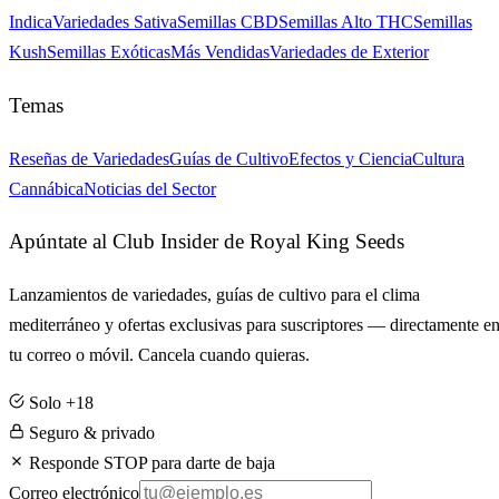
Indica
Variedades Sativa
Semillas CBD
Semillas Alto THC
Semillas
Kush
Semillas Exóticas
Más Vendidas
Variedades de Exterior
Temas
Reseñas de Variedades
Guías de Cultivo
Efectos y Ciencia
Cultura
Cannábica
Noticias del Sector
Apúntate al Club Insider de Royal King Seeds
Lanzamientos de variedades, guías de cultivo para el clima
mediterráneo y ofertas exclusivas para suscriptores — directamente e
tu correo o móvil. Cancela cuando quieras.
Solo +18
Seguro & privado
Responde STOP para darte de baja
Correo electrónico