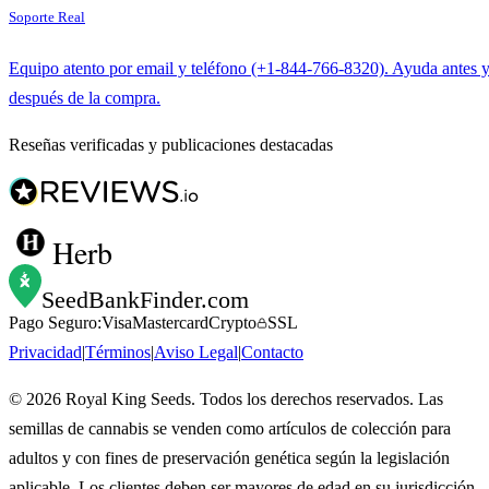
Soporte Real
Equipo atento por email y teléfono (+1-844-766-8320). Ayuda antes 
después de la compra.
Reseñas verificadas y publicaciones destacadas
Herb
SeedBankFinder
.com
Pago Seguro:
Visa
Mastercard
Crypto
SSL
Privacidad
|
Términos
|
Aviso Legal
|
Contacto
©
2026
Royal King Seeds. Todos los derechos reservados. Las
semillas de cannabis se venden como artículos de colección para
adultos y con fines de preservación genética según la legislación
aplicable. Los clientes deben ser mayores de edad en su jurisdicción.