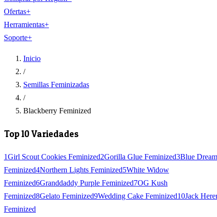
Ofertas
+
Herramientas
+
Soporte
+
Inicio
/
Semillas Feminizadas
/
Blackberry Feminized
Top 10 Variedades
1
Girl Scout Cookies Feminized
2
Gorilla Glue Feminized
3
Blue Drea
Feminized
4
Northern Lights Feminized
5
White Widow
Feminized
6
Granddaddy Purple Feminized
7
OG Kush
Feminized
8
Gelato Feminized
9
Wedding Cake Feminized
10
Jack Here
Feminized