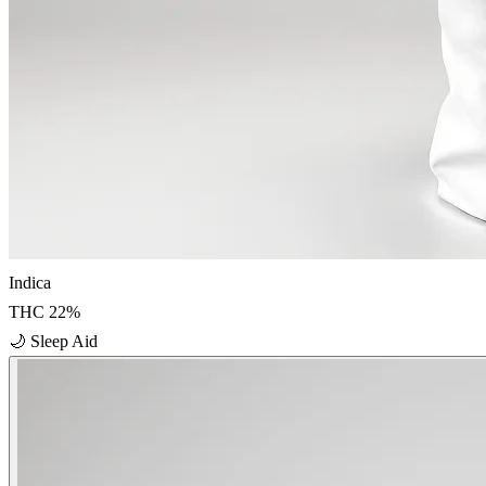
Indica
THC
22
%
🌙
Sleep Aid