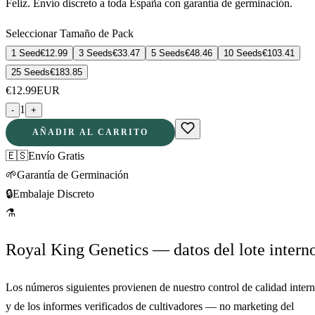
Feliz. Envío discreto a toda España con garantía de germinación.
Seleccionar Tamaño de Pack
1 Seed
€
12.99
3 Seeds
€
33.47
5 Seeds
€
48.46
10 Seeds
€
103.41
25 Seeds
€
183.85
€
12.99
EUR
1
-
+
AÑADIR AL CARRITO
🇪🇸
Envío Gratis
🌱
Garantía de Germinación
🔒
Embalaje Discreto
⚗
Royal King Genetics — datos del lote intern
Los números siguientes provienen de nuestro control de calidad inter
y de los informes verificados de cultivadores — no marketing del