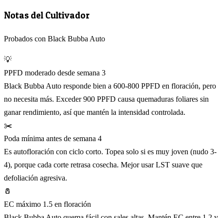
Notas del Cultivador
Probados con Black Bubba Auto
💡
PPFD moderado desde semana 3
Black Bubba Auto responde bien a 600-800 PPFD en floración, pero
no necesita más. Exceder 900 PPFD causa quemaduras foliares sin
ganar rendimiento, así que mantén la intensidad controlada.
✂️
Poda mínima antes de semana 4
Es autofloración con ciclo corto. Topea solo si es muy joven (nudo 3-
4), porque cada corte retrasa cosecha. Mejor usar LST suave que
defoliación agresiva.
🧂
EC máximo 1.5 en floración
Black Bubba Auto quema fácil con sales altas. Mantén EC entre 1.2 y