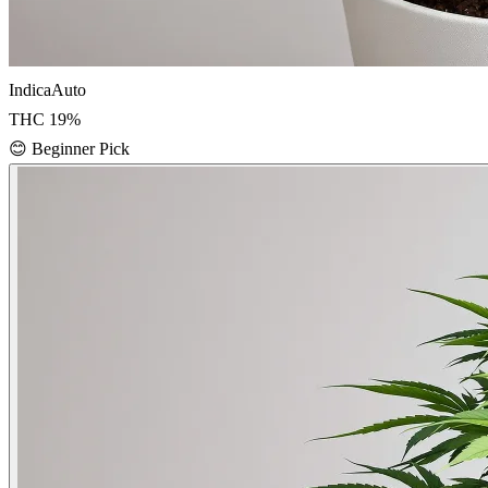
Indica
Auto
THC
19
%
😊
Beginner Pick