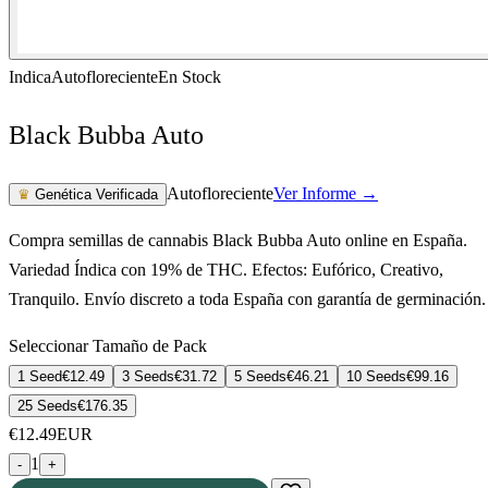
Indica
Autofloreciente
En Stock
Black Bubba Auto
Autofloreciente
Ver Informe →
♛
Genética Verificada
Compra semillas de cannabis Black Bubba Auto online en España.
Variedad Índica con 19% de THC. Efectos: Eufórico, Creativo,
Tranquilo. Envío discreto a toda España con garantía de germinación.
Seleccionar Tamaño de Pack
1 Seed
€
12.49
3 Seeds
€
31.72
5 Seeds
€
46.21
10 Seeds
€
99.16
25 Seeds
€
176.35
€
12.49
EUR
1
-
+