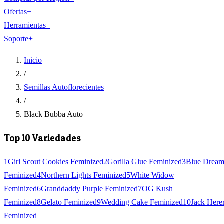
Ofertas
+
Herramientas
+
Soporte
+
Inicio
/
Semillas Autoflorecientes
/
Black Bubba Auto
Top 10 Variedades
1
Girl Scout Cookies Feminized
2
Gorilla Glue Feminized
3
Blue Drea
Feminized
4
Northern Lights Feminized
5
White Widow
Feminized
6
Granddaddy Purple Feminized
7
OG Kush
Feminized
8
Gelato Feminized
9
Wedding Cake Feminized
10
Jack Here
Feminized