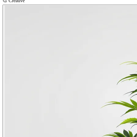
🎨
Creative