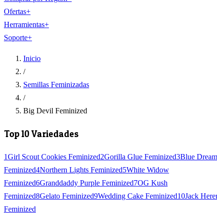
Ofertas
+
Herramientas
+
Soporte
+
Inicio
/
Semillas Feminizadas
/
Big Devil Feminized
Top 10 Variedades
1
Girl Scout Cookies Feminized
2
Gorilla Glue Feminized
3
Blue Drea
Feminized
4
Northern Lights Feminized
5
White Widow
Feminized
6
Granddaddy Purple Feminized
7
OG Kush
Feminized
8
Gelato Feminized
9
Wedding Cake Feminized
10
Jack Here
Feminized