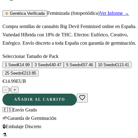
Feminizada (fotoperiódica)
Ver Informe →
♛
Genética Verificada
Compra semillas de cannabis Big Devil Feminized online en España.
Variedad Híbrida con 18% de THC. Efectos: Eufórico, Creativo,
Enérgico. Envío discreto a toda España con garantía de germinación.
Seleccionar Tamaño de Pack
1 Seed
€
14.99
3 Seeds
€
40.47
5 Seeds
€
57.46
10 Seeds
€
113.41
25 Seeds
€
213.85
€
14.99
EUR
1
-
+
AÑADIR AL CARRITO
🇪🇸
Envío Gratis
🌱
Garantía de Germinación
🔒
Embalaje Discreto
⚗