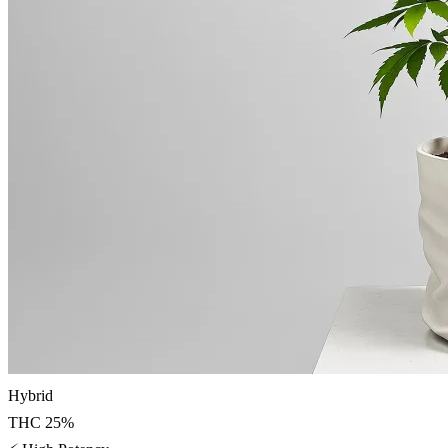
Hybrid
THC
25
%