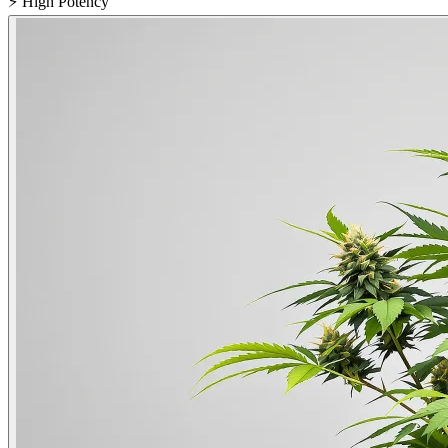
⚡
High Potency