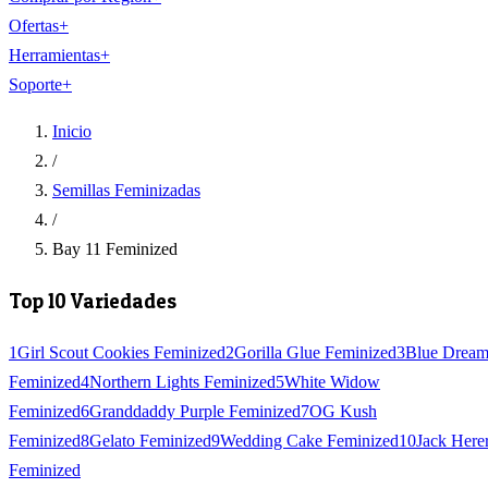
Ofertas
+
Herramientas
+
Soporte
+
Inicio
/
Semillas Feminizadas
/
Bay 11 Feminized
Top 10 Variedades
1
Girl Scout Cookies Feminized
2
Gorilla Glue Feminized
3
Blue Drea
Feminized
4
Northern Lights Feminized
5
White Widow
Feminized
6
Granddaddy Purple Feminized
7
OG Kush
Feminized
8
Gelato Feminized
9
Wedding Cake Feminized
10
Jack Here
Feminized