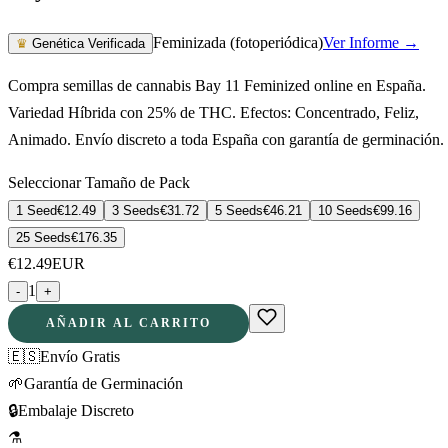
Feminizada (fotoperiódica)
Ver Informe →
♛
Genética Verificada
Compra semillas de cannabis Bay 11 Feminized online en España.
Variedad Híbrida con 25% de THC. Efectos: Concentrado, Feliz,
Animado. Envío discreto a toda España con garantía de germinación.
Seleccionar Tamaño de Pack
1 Seed
€
12.49
3 Seeds
€
31.72
5 Seeds
€
46.21
10 Seeds
€
99.16
25 Seeds
€
176.35
€
12.49
EUR
1
-
+
AÑADIR AL CARRITO
🇪🇸
Envío Gratis
🌱
Garantía de Germinación
🔒
Embalaje Discreto
⚗