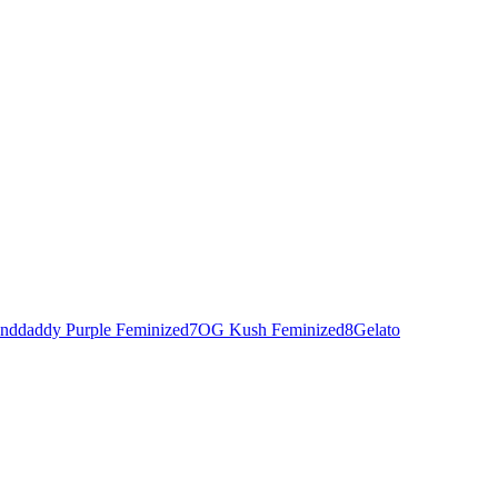
nddaddy Purple Feminized
7
OG Kush Feminized
8
Gelato