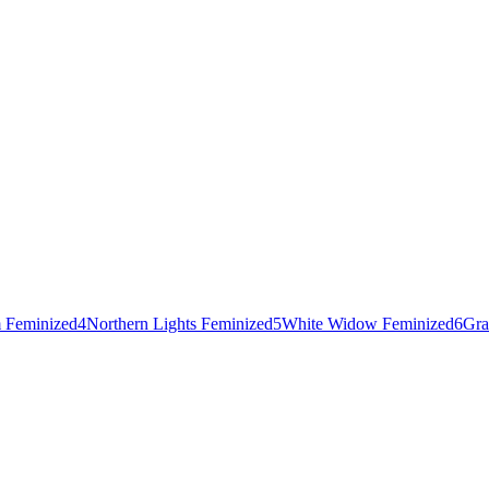
 Feminized
4
Northern Lights Feminized
5
White Widow Feminized
6
Gra