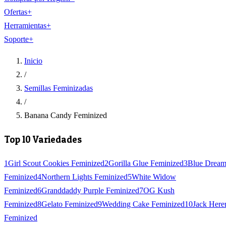
Ofertas
+
Herramientas
+
Soporte
+
Inicio
/
Semillas Feminizadas
/
Banana Candy Feminized
Top 10 Variedades
1
Girl Scout Cookies Feminized
2
Gorilla Glue Feminized
3
Blue Drea
Feminized
4
Northern Lights Feminized
5
White Widow
Feminized
6
Granddaddy Purple Feminized
7
OG Kush
Feminized
8
Gelato Feminized
9
Wedding Cake Feminized
10
Jack Here
Feminized