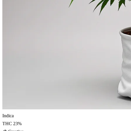
Indica
THC
23
%