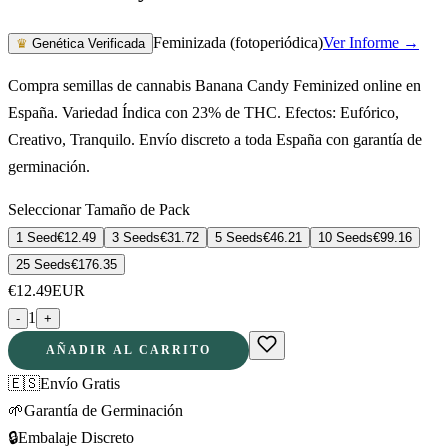
Feminizada (fotoperiódica)
Ver Informe →
♛
Genética Verificada
Compra semillas de cannabis Banana Candy Feminized online en
España. Variedad Índica con 23% de THC. Efectos: Eufórico,
Creativo, Tranquilo. Envío discreto a toda España con garantía de
germinación.
Seleccionar Tamaño de Pack
1 Seed
€
12.49
3 Seeds
€
31.72
5 Seeds
€
46.21
10 Seeds
€
99.16
25 Seeds
€
176.35
€
12.49
EUR
1
-
+
AÑADIR AL CARRITO
🇪🇸
Envío Gratis
🌱
Garantía de Germinación
🔒
Embalaje Discreto