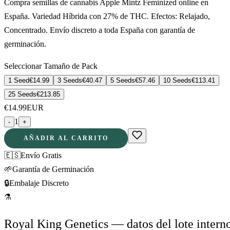
Compra semillas de cannabis Apple Mintz Feminized online en
España. Variedad Híbrida con 27% de THC. Efectos: Relajado,
Concentrado. Envío discreto a toda España con garantía de
germinación.
Seleccionar Tamaño de Pack
1 Seed
€
14.99
3 Seeds
€
40.47
5 Seeds
€
57.46
10 Seeds
€
113.41
25 Seeds
€
213.85
€
14.99
EUR
1
-
+
AÑADIR AL CARRITO
🇪🇸
Envío Gratis
🌱
Garantía de Germinación
🔒
Embalaje Discreto
⚗
Royal King Genetics — datos del lote intern