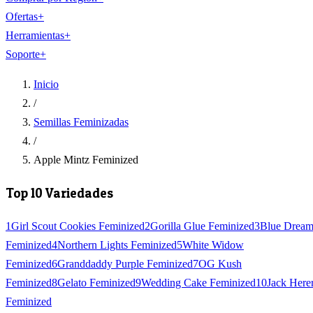
Ofertas
+
Herramientas
+
Soporte
+
Inicio
/
Semillas Feminizadas
/
Apple Mintz Feminized
Top 10 Variedades
1
Girl Scout Cookies Feminized
2
Gorilla Glue Feminized
3
Blue Drea
Feminized
4
Northern Lights Feminized
5
White Widow
Feminized
6
Granddaddy Purple Feminized
7
OG Kush
Feminized
8
Gelato Feminized
9
Wedding Cake Feminized
10
Jack Here
Feminized