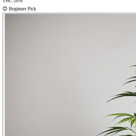
THC
20
%
😊
Beginner Pick