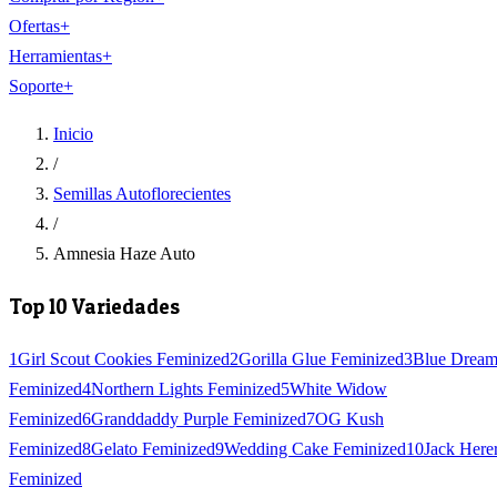
Ofertas
+
Herramientas
+
Soporte
+
Inicio
/
Semillas Autoflorecientes
/
Amnesia Haze Auto
Top 10 Variedades
1
Girl Scout Cookies Feminized
2
Gorilla Glue Feminized
3
Blue Drea
Feminized
4
Northern Lights Feminized
5
White Widow
Feminized
6
Granddaddy Purple Feminized
7
OG Kush
Feminized
8
Gelato Feminized
9
Wedding Cake Feminized
10
Jack Here
Feminized