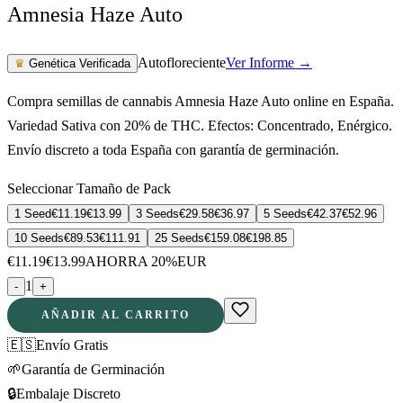
Amnesia Haze Auto
Autofloreciente
Ver Informe →
♛
Genética Verificada
Compra semillas de cannabis Amnesia Haze Auto online en España.
Variedad Sativa con 20% de THC. Efectos: Concentrado, Enérgico.
Envío discreto a toda España con garantía de germinación.
Seleccionar Tamaño de Pack
1 Seed
€
11.19
€
13.99
3 Seeds
€
29.58
€
36.97
5 Seeds
€
42.37
€
52.96
10 Seeds
€
89.53
€
111.91
25 Seeds
€
159.08
€
198.85
€
11.19
€
13.99
AHORRA 20%
EUR
1
-
+
AÑADIR AL CARRITO
🇪🇸
Envío Gratis
🌱
Garantía de Germinación
🔒
Embalaje Discreto