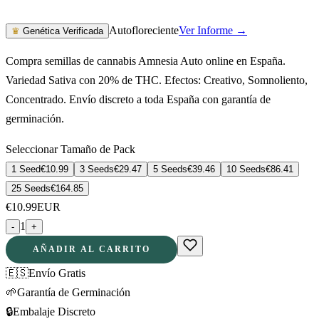
Autofloreciente
Ver Informe →
♛
Genética Verificada
Compra semillas de cannabis Amnesia Auto online en España.
Variedad Sativa con 20% de THC. Efectos: Creativo, Somnoliento,
Concentrado. Envío discreto a toda España con garantía de
germinación.
Seleccionar Tamaño de Pack
1 Seed
€
10.99
3 Seeds
€
29.47
5 Seeds
€
39.46
10 Seeds
€
86.41
25 Seeds
€
164.85
€
10.99
EUR
1
-
+
AÑADIR AL CARRITO
🇪🇸
Envío Gratis
🌱
Garantía de Germinación
🔒
Embalaje Discreto