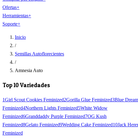
Ofertas
+
Herramientas
+
Soporte
+
Inicio
/
Semillas Autoflorecientes
/
Amnesia Auto
Top 10 Variedades
1
Girl Scout Cookies Feminized
2
Gorilla Glue Feminized
3
Blue Drea
Feminized
4
Northern Lights Feminized
5
White Widow
Feminized
6
Granddaddy Purple Feminized
7
OG Kush
Feminized
8
Gelato Feminized
9
Wedding Cake Feminized
10
Jack Here
Feminized