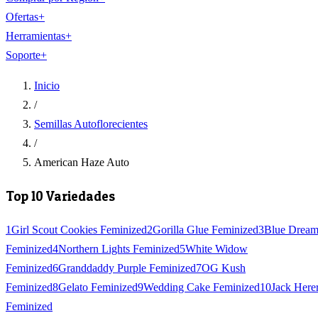
Ofertas
+
Herramientas
+
Soporte
+
Inicio
/
Semillas Autoflorecientes
/
American Haze Auto
Top 10 Variedades
1
Girl Scout Cookies Feminized
2
Gorilla Glue Feminized
3
Blue Drea
Feminized
4
Northern Lights Feminized
5
White Widow
Feminized
6
Granddaddy Purple Feminized
7
OG Kush
Feminized
8
Gelato Feminized
9
Wedding Cake Feminized
10
Jack Here
Feminized