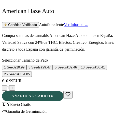
American Haze Auto
Autofloreciente
Ver Informe →
♛
Genética Verificada
Compra semillas de cannabis American Haze Auto online en España.
Variedad Sativa con 24% de THC. Efectos: Creativo, Enérgico. Enví
discreto a toda España con garantía de germinación.
Seleccionar Tamaño de Pack
1 Seed
€
10.99
3 Seeds
€
29.47
5 Seeds
€
39.46
10 Seeds
€
86.41
25 Seeds
€
164.85
€
10.99
EUR
1
-
+
AÑADIR AL CARRITO
🇪🇸
Envío Gratis
🌱
Garantía de Germinación