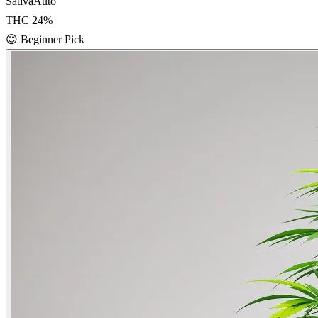
Sativa
Auto
THC
24
%
😊
Beginner Pick